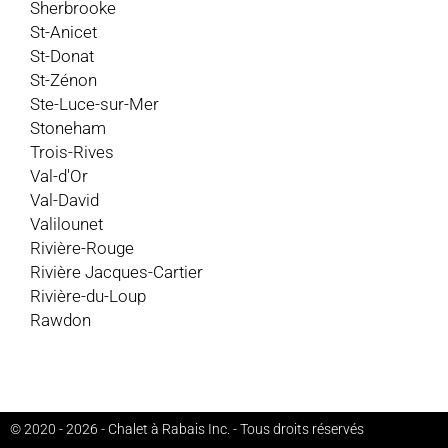
Sherbrooke
St-Anicet
St-Donat
St-Zénon
Ste-Luce-sur-Mer
Stoneham
Trois-Rives
Val-d'Or
Val-David
Valilounet
Rivière-Rouge
Rivière Jacques-Cartier
Rivière-du-Loup
Rawdon
© 2020 - 2026 - Chalet à Rabais Inc. - Tous droits réservés