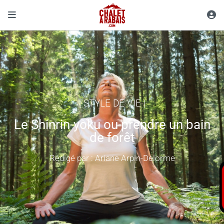
|
STYLE DE VIE
|
Le Shinrin-yoku ou prendre un bain
de forêt
Rédigé par : Ariane Arpin-Delorme