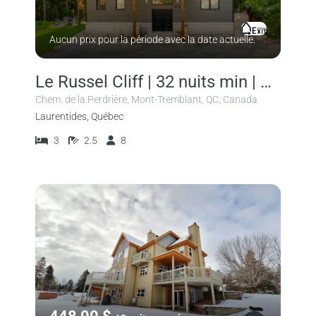
Aucun prix pour la période avec la date actuelle.
Le Russel Cliff | 32 nuits min | Exit•Chalets
Chem. de la Perdrière, Mont-Tremblant, QC, Canada
Laurentides, Québec
3
2.5
8