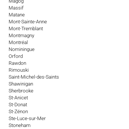
Magog
Massif
Matane
Mont-Sainte-Anne
Mont-Tremblant
Montmagny
Montréal
Nominingue
Orford
Rawdon
Rimouski
Saint-Michel-des-Saints
Shawinigan
Sherbrooke
St-Anicet
St-Donat
St-Zénon
Ste-Luce-sur-Mer
Stoneham