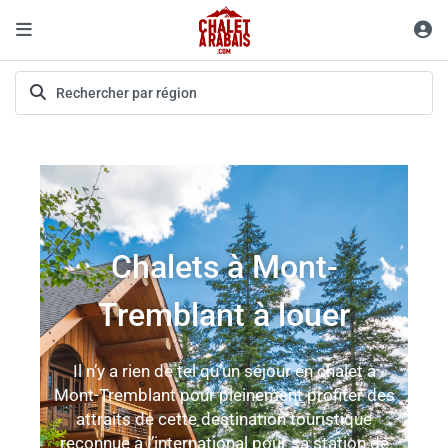
Chalets à Mont-
Tremblant à louer
Il n’y a rien de tel qu’un séjour en chalet à
Mont-Tremblant pour pleinement profiter des
attraits de cette destination touristique
reconnue à l’international pour sa station de