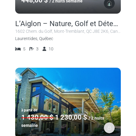
448,00 $
/ 2 nuits semaine
L’Aiglon – Nature, Golf et Détente à Mont-Tremblant
1602 Chem. du Golf, Mont-Tremblant, QC J8E 2K6, Canada
Laurentides, Québec
5
3
10
à partir de
1 430,00 $
1 230,00 $
/ 2 nuits
semaine