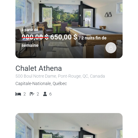
à partir de
900,00 $
650,00 $
/ 2 nuits fin de
semaine
Chalet Athena
500 Boul Notre Dame, Pont-Rouge, QC, Canada
Capitale-Nationale, Québec
2
2
6