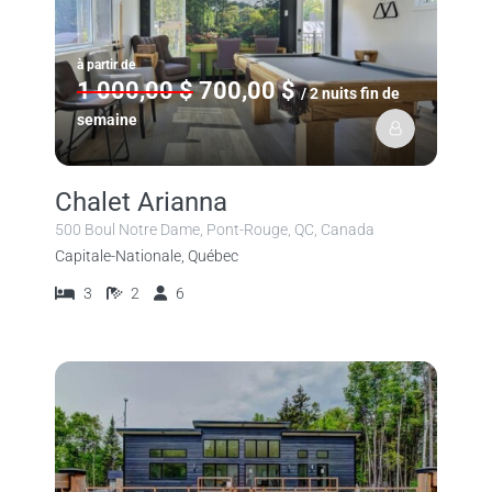
à partir de
1 000,00 $
700,00 $
/ 2 nuits fin de
semaine
Chalet Arianna
500 Boul Notre Dame, Pont-Rouge, QC, Canada
Capitale-Nationale, Québec
3
2
6