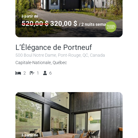
à partir de
520,00 $
320,00 $
/ 2 nuits semaine
L’Élégance de Portneuf
500 Boul Notre Dame, Pont-Rouge, QC, Canada
Capitale-Nationale, Québec
2
1
6
à partir de