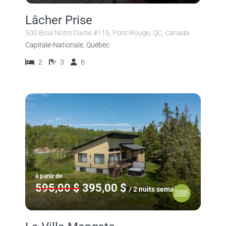
Lâcher Prise
500 Boul Notre Dame #115, Pont-Rouge, QC, Canada
Capitale-Nationale, Québec
2
3
6
à partir de
595,00 $
395,00 $
/ 2 nuits semaine