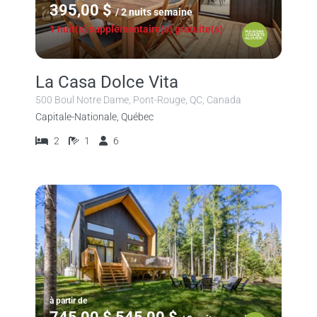
395,00 $
/ 2 nuits semaine
1 nuit(s) supplémentaire(s) gratuite(s)
La Casa Dolce Vita
500 Boul Notre Dame, Pont-Rouge, QC, Canada
Capitale-Nationale, Québec
2
1
6
à partir de