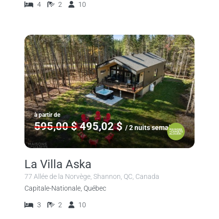
4
2
10
à partir de
595,00 $
495,02 $
/ 2 nuits semaine
La Villa Aska
77 Allée de la Norvège, Shannon, QC, Canada
Capitale-Nationale, Québec
3
2
10