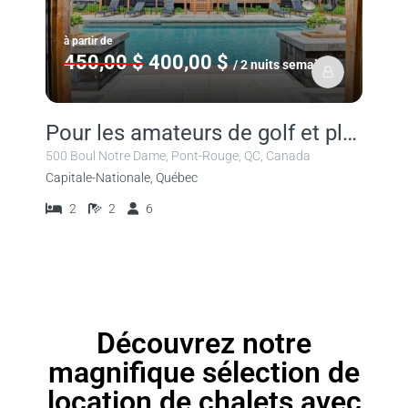
à partir de
450,00 $
400,00 $
/ 2 nuits semaine
Pour les amateurs de golf et plein air!
500 Boul Notre Dame, Pont-Rouge, QC, Canada
Capitale-Nationale, Québec
2
2
6
Découvrez notre
magnifique sélection de
location de chalets avec