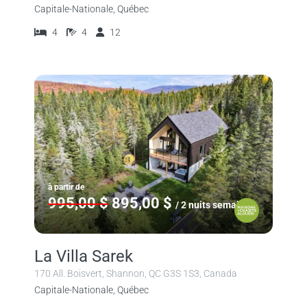
Capitale-Nationale, Québec
4
4
12
à partir de
995,00 $
895,00 $
/ 2 nuits semaine
La Villa Sarek
170 All. Boisvert, Shannon, QC G3S 1S3, Canada
Capitale-Nationale, Québec