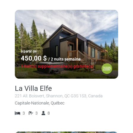
à partir de
450,00 $
/ 2 nuits semaine
1 nuit(s) supplémentaire(s) gratuite(s)
La Villa Elfe
221 All. Boisvert, Shannon, QC G3S 1S3, Canada
Capitale-Nationale, Québec
3
3
8