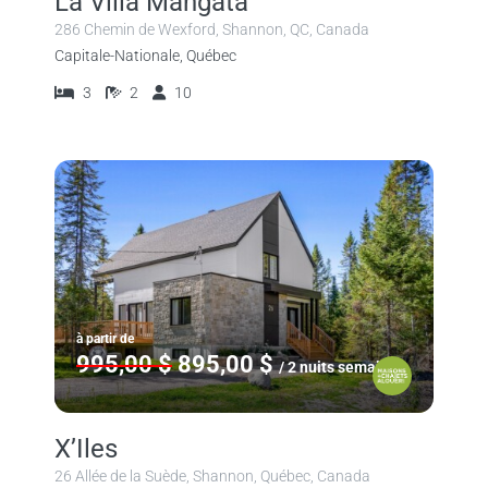
La Villa Mangata
286 Chemin de Wexford, Shannon, QC, Canada
Capitale-Nationale, Québec
3
2
10
à partir de
995,00 $
895,00 $
/ 2 nuits semaine
X’Iles
26 Allée de la Suède, Shannon, Québec, Canada