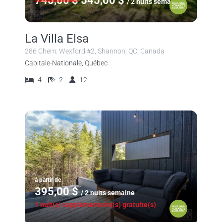
745,00 $
545,00 $
/ 2 nuits semaine
La Villa Elsa
286 Chem. Wexford #2, Shannon, QC, Canada
Capitale-Nationale, Québec
4
2
12
à partir de
395,00 $
/ 2 nuits semaine
1 nuit(s) supplémentaire(s) gratuite(s)