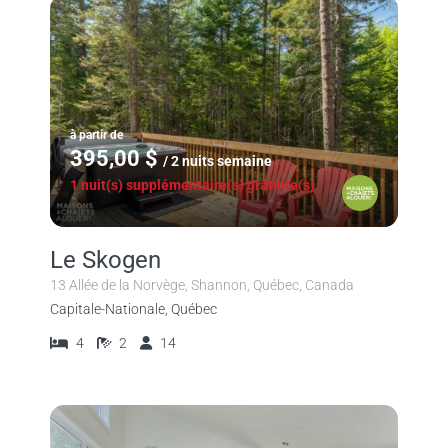
à partir de
395,00 $
/ 2 nuits semaine
1 nuit(s) supplémentaire(s) gratuite(s)
Le Skogen
13 Allée de la Norvège, Shannon, Québec, Canada
Capitale-Nationale, Québec
4
2
14