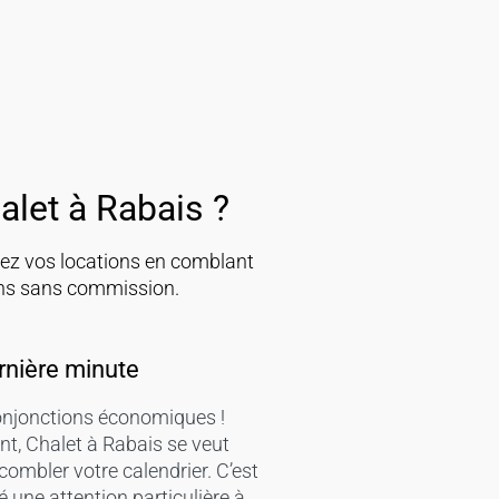
alet à Rabais ?
erez vos locations en comblant
ions sans commission.
rnière minute
 conjonctions économiques !
ent, Chalet à Rabais se veut
ombler votre calendrier. C’est
 une attention particulière à