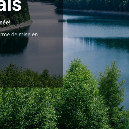
ais
née!
forme de mise en