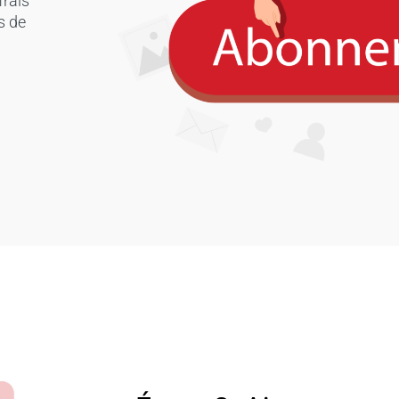
frais
s de