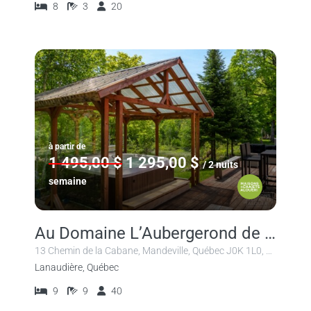
8
3
20
à partir de
1 495,00 $
1 295,00 $
/ 2 nuits
semaine
Au Domaine L’Aubergerond de Mandeville
13 Chemin de la Cabane, Mandeville, Québec J0K 1L0, Canada
Lanaudière, Québec
9
9
40