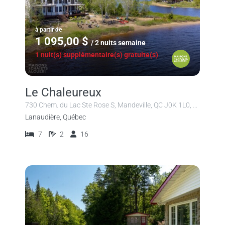
à partir de
1 095,00 $
/ 2 nuits semaine
1 nuit(s) supplémentaire(s) gratuite(s)
Le Chaleureux
730 Chem. du Lac Ste Rose S, Mandeville, QC J0K 1L0, Canada
Lanaudière, Québec
7
2
16