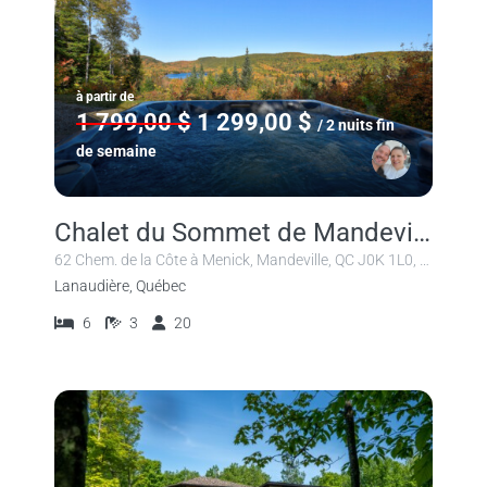
à partir de
1 799,00 $
1 299,00 $
/ 2 nuits fin
de semaine
Chalet du Sommet de Mandeville
62 Chem. de la Côte à Menick, Mandeville, QC J0K 1L0, Canada
Lanaudière, Québec
6
3
20