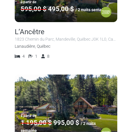
à partir de
595,00 $
495,00 $
/ 2 nuits semaine
L’Ancêtre
1823 Chemin du Parc, Mandeville, Québec J0K 1L0, Canada
Lanaudière, Québec
4
1
8
à partir de
1 195,00 $
995,00 $
/ 2 nuits
semaine