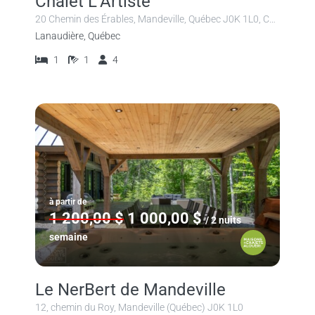
Chalet L’Artiste
20 Chemin des Érables, Mandeville, Québec J0K 1L0, Canada
Lanaudière, Québec
1
1
4
à partir de
1 200,00 $
1 000,00 $
/ 2 nuits
semaine
Le NerBert de Mandeville
12, chemin du Roy, Mandeville (Québec) J0K 1L0