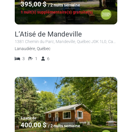
395,00 $
/ 2 nuits semaine
1 nuit(s) supplémentaire(s) gratuite(s)
L’Atisé de Mandeville
1381 Chemin du Parc, Mandeville, Québec J0K 1L0, Canada
Lanaudière, Québec
3
1
6
à partir de
400,00 $
/ 2 nuits semaine