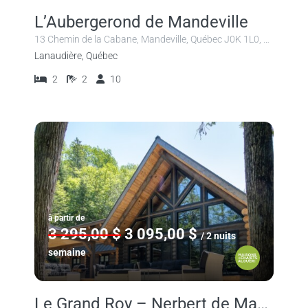
L’Aubergerond de Mandeville
13 Chemin de la Cabane, Mandeville, Québec J0K 1L0, Canada
Lanaudière, Québec
2
2
10
à partir de
3 295,00 $
3 095,00 $
/ 2 nuits
semaine
Le Grand Roy – Nerbert de Mandeville