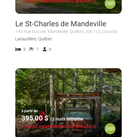
1 nuit(s) supplémentaire(s) gratuite(s)
Le St-Charles de Mandeville
140 Rue Bouvier, Mandeville, Québec J0K 1L0, Canada
Lanaudière, Québec
3
1
6
à partir de
395,00 $
/ 2 nuits semaine
1 nuit(s) supplémentaire(s) gratuite(s)