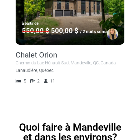
à partir de
550,00 $
500,00 $
/ 2 nuits semaine
Chalet Orion
Chemin du Lac Hénault Sud, Mandeville, QC, Canada
Lanaudière, Québec
5
2
11
Quoi faire à Mandeville
et dans les environs?