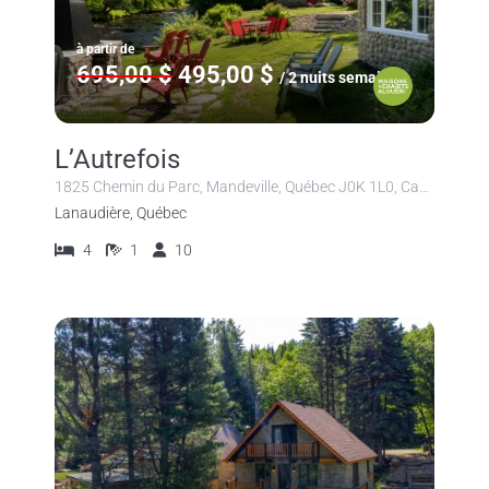
à partir de
695,00 $
495,00 $
/ 2 nuits semaine
L’Autrefois
1825 Chemin du Parc, Mandeville, Québec J0K 1L0, Canada
Lanaudière, Québec
4
1
10