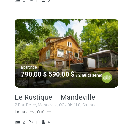
2
1
6
à partir de
790,00 $
590,00 $
/ 2 nuits semaine
Le Rustique – Mandeville
2 Rue Bélier, Mandeville, QC J0K 1L0, Canada
Lanaudière, Québec
2
1
4