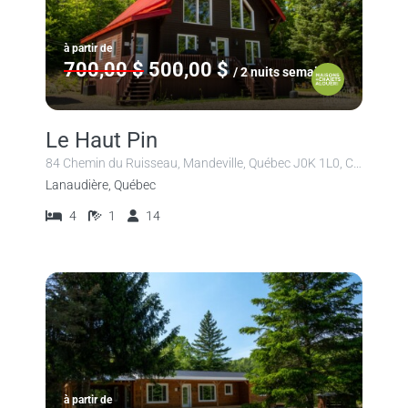
à partir de
700,00 $
500,00 $
/ 2 nuits semaine
Le Haut Pin
84 Chemin du Ruisseau, Mandeville, Québec J0K 1L0, Canada
Lanaudière, Québec
4
1
14
à partir de