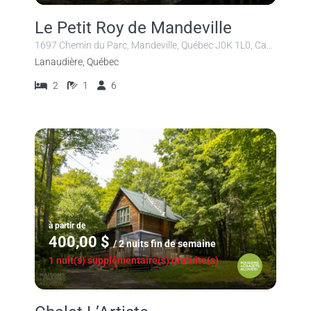
Le Petit Roy de Mandeville
1697 Chemin du Parc, Mandeville, Québec J0K 1L0, Canada
Lanaudière, Québec
2
1
6
à partir de
400,00 $
/ 2 nuits fin de semaine
1 nuit(s) supplémentaire(s) gratuite(s)