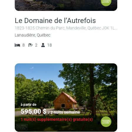
Le Domaine de l’Autrefois
1823-1825 Chemin du Parc, Mandeville, Québec J0K 1L0, Canada
Lanaudière, Québec
8
2
18
à partir de
595,00 $
/ 2 nuits semaine
1 nuit(s) supplémentaire(s) gratuite(s)