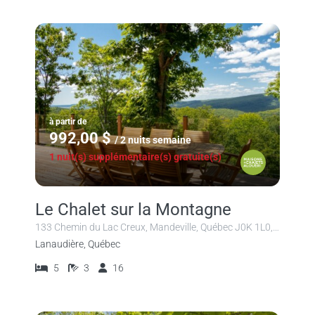
à partir de
992,00 $
/ 2 nuits semaine
1 nuit(s) supplémentaire(s) gratuite(s)
Le Chalet sur la Montagne
133 Chemin du Lac Creux, Mandeville, Québec J0K 1L0, Canada
Lanaudière, Québec
5
3
16