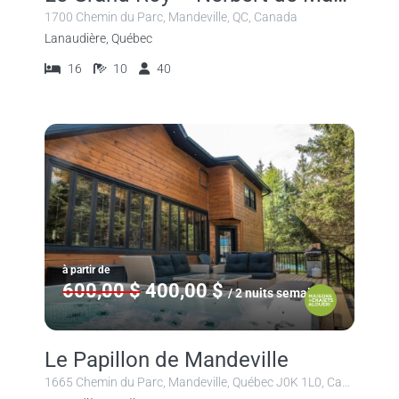
1700 Chemin du Parc, Mandeville, QC, Canada
Lanaudière, Québec
16
10
40
à partir de
600,00 $
400,00 $
/ 2 nuits semaine
Le Papillon de Mandeville
1665 Chemin du Parc, Mandeville, Québec J0K 1L0, Canada