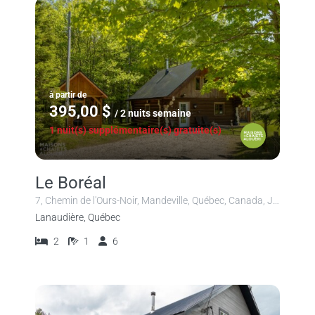
à partir de
395,00 $
/ 2 nuits semaine
1 nuit(s) supplémentaire(s) gratuite(s)
Le Boréal
7, Chemin de l'Ours-Noir, Mandeville, Québec, Canada, J0K 1L0
Lanaudière, Québec
2
1
6