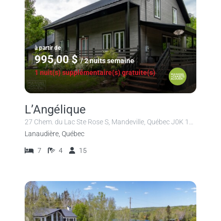
à partir de
995,00 $
/ 2 nuits semaine
1 nuit(s) supplémentaire(s) gratuite(s)
L’Angélique
27 Chem. du Lac Ste Rose S, Mandeville, Québec J0K 1L0, Canada
Lanaudière, Québec
7
4
15