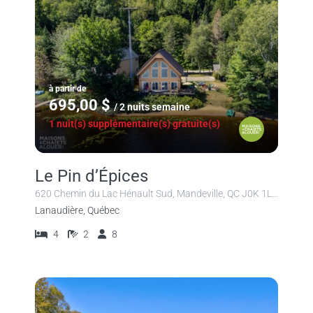
à partir de
695,00 $
/ 2 nuits semaine
1 nuit(s) supplémentaire(s) gratuite(s)
Le Pin d’Épices
620 Chemin du Lac Hénault Sud, Mandeville, QC J0K 1L0, Canada
Lanaudière, Québec
4
2
8