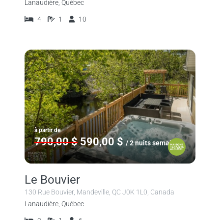
Lanaudière, Québec
4
1
10
à partir de
790,00 $
590,00 $
/ 2 nuits semaine
Le Bouvier
130 Rue Bouvier, Mandeville, QC J0K 1L0, Canada
Lanaudière, Québec