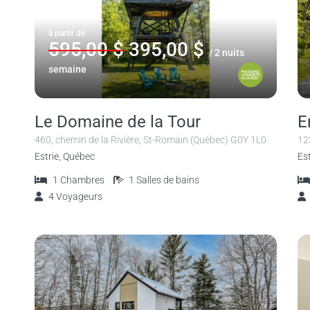
à partir de
595,00 $
395,00 $
/ 2 nuits
semaine
Le Domaine de la Tour
E
460, chemin de la Rivière, St-Romain (Québec) G0Y 1L0
12
Estrie, Québec
Es
1
Chambres
1
Salles de bains
4
Voyageurs