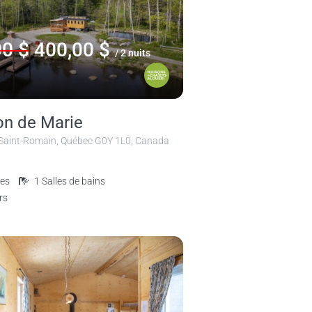
00 $
400,00 $
/ 2 nuits
n de Marie
 Saint-Romain, Québec G0Y 1L0, Canada
es
1
Salles de bains
rs