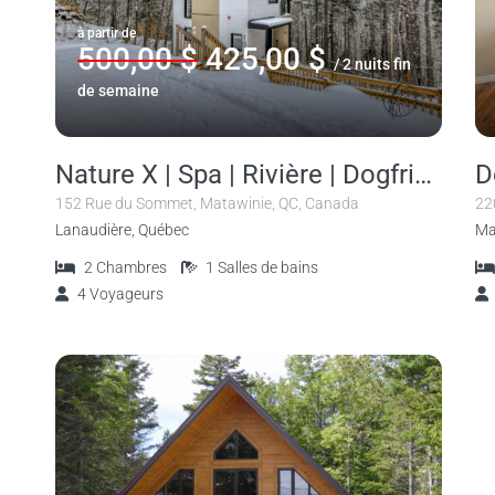
à partir de
500,00 $
425,00 $
/ 2 nuits fin
de semaine
Nature X | Spa | Rivière | Dogfriendly
152 Rue du Sommet, Matawinie, QC, Canada
22
Lanaudière, Québec
Ma
2
Chambres
1
Salles de bains
4
Voyageurs