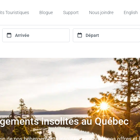
its Touristiques
Blogue
Support
Nous joindre
English
gements insolites au Québec
 de nos hébergements insolites. Parcourez nos offres et l