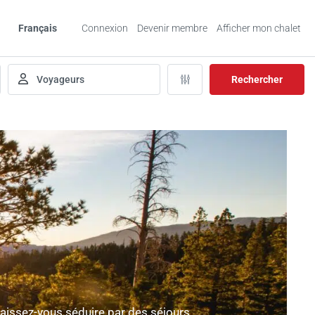
Français
Connexion
Devenir membre
Afficher mon chalet
Rechercher
aissez-vous séduire par des séjours