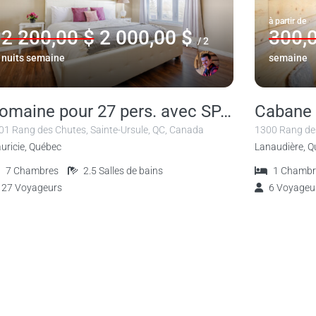
à partir de
2 200,00 $
2 000,00 $
300,
/ 2
nuits semaine
semaine
Domaine pour 27 pers. avec SPA et Grange Festive
Cabane 
01 Rang des Chutes, Sainte-Ursule, QC, Canada
1300 Rang de
uricie, Québec
Lanaudière, 
7
Chambres
2.5
Salles de bains
1
Chambr
27
Voyageurs
6
Voyageu