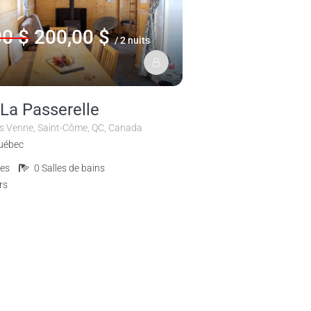
00 $
200,00 $
/ 2 nuits
La Passerelle
s Venne, Saint-Côme, QC, Canada
Québec
es
0
Salles de bains
rs