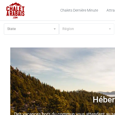
Chalets Dernière Minute
Attra
State
Région
Héber
Des vacances hors du commun vous attendent au sein