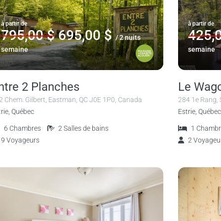
à partir de
à partir de
795,00 $
695,00 $
425,
/ 2 nuits
semaine
semaine
ntre 2 Planches
Le Wago
2 Chem. Gilbert, Eastman, QC J0E 1P0, Canada
284 1e Rang,
trie, Québec
Estrie, Québec
6
Chambres
2
Salles de bains
1
Chambr
9
Voyageurs
2
Voyageu