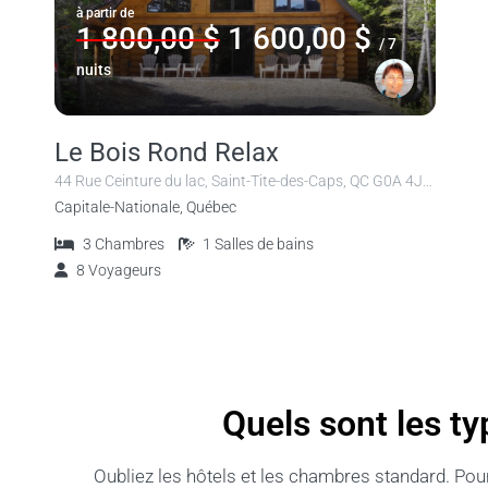
à partir de
1 800,00 $
1 600,00 $
/ 7
nuits
Le Bois Rond Relax
44 Rue Ceinture du lac, Saint-Tite-des-Caps, QC G0A 4J0, Canada
Capitale-Nationale, Québec
3
Chambres
1
Salles de bains
8
Voyageurs
Quels sont les t
Oubliez les hôtels et les chambres standard. Pou