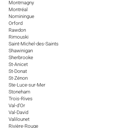
Montmagny
Montréal
Nominingue
Orford
Rawdon
Rimouski
Saint-Michel-des-Saints
Shawinigan
Sherbrooke
St-Anicet
St-Donat
St-Zénon
Ste-Luce-sur-Mer
Stoneham
Trois-Rives
Val-d'Or
Val-David
Valilounet
Rivière-Rouge