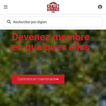
Devenez membre
en quelques clics
Accédez à des rabais exclusifs sur
vos locations de chalets et
économisez toute l’année.
Commencer maintenant