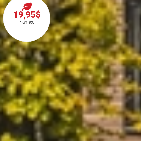
19,95$
/ année