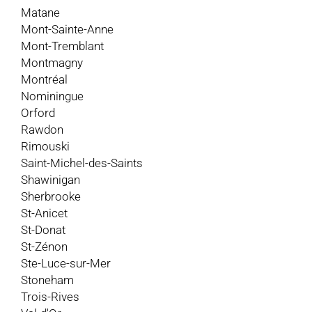
Matane
Mont-Sainte-Anne
Mont-Tremblant
Montmagny
Montréal
Nominingue
Orford
Rawdon
Rimouski
Saint-Michel-des-Saints
Shawinigan
Sherbrooke
St-Anicet
St-Donat
St-Zénon
Ste-Luce-sur-Mer
Stoneham
Trois-Rives