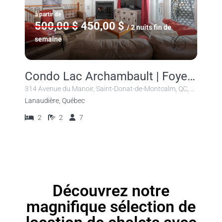
à partir de
500,00 $
450,00 $
/ 2 nuits fin de
semaine
Condo Lac Archambault | Foyer | Accès plage
314 Avenue du Manoir, Saint-Donat-de-Montcalm, QC, Canada
Lanaudière, Québec
2
2
7
Découvrez notre
magnifique sélection de