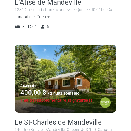
L’Atisé de Mandeville
1381 Chemin du Parc, Mandeville, Québec J0K 1L0, Canada
Lanaudière, Québec
3
1
6
à partir de
400,00 $
/ 2 nuits semaine
1 nuit(s) supplémentaire(s) gratuite(s)
Le St-Charles de Mandeville
140 Rue Bouvier, Mandeville, Québec J0K 1L0, Canada