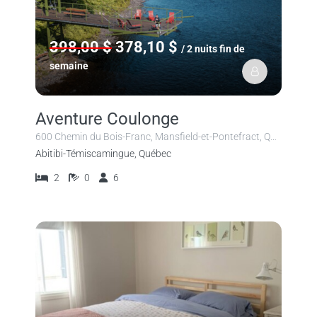
398,00 $
378,10 $
/ 2 nuits fin de
semaine
Aventure Coulonge
600 Chemin du Bois-Franc, Mansfield-et-Pontefract, QC, Canada
Abitibi-Témiscamingue, Québec
2
0
6