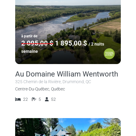
à partir de
2 095,00 $
1 895,00 $
/ 2 nuits
semaine
Au Domaine William Wentworth
325 Chemin de la Rivière, Drummond, QC
Centre-Du-Québec, Québec
22
5
52