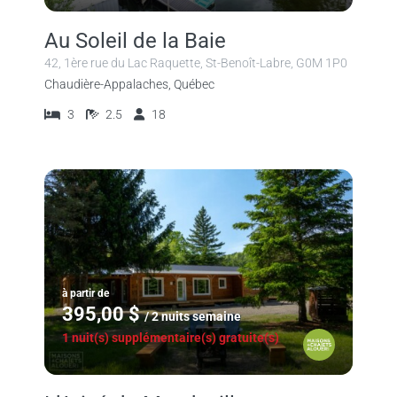
Au Soleil de la Baie
42, 1ère rue du Lac Raquette, St-Benoît-Labre, G0M 1P0
Chaudière-Appalaches, Québec
3
2.5
18
à partir de
395,00 $
/ 2 nuits semaine
1 nuit(s) supplémentaire(s) gratuite(s)