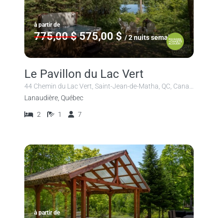
à partir de
775,00 $
575,00 $
/ 2 nuits semaine
Le Pavillon du Lac Vert
44 Chemin du Lac Vert, Saint-Jean-de-Matha, QC, Canada
Lanaudière, Québec
2
1
7
à partir de