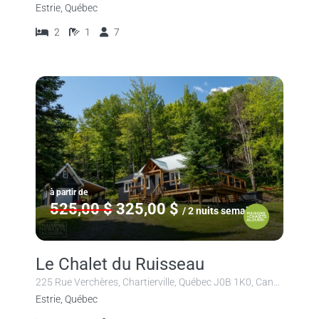
Estrie, Québec
2
1
7
à partir de
525,00 $
325,00 $
/ 2 nuits semaine
Le Chalet du Ruisseau
225 Rue Verchères, Chartierville, Québec J0B 1K0, Canada
Estrie, Québec