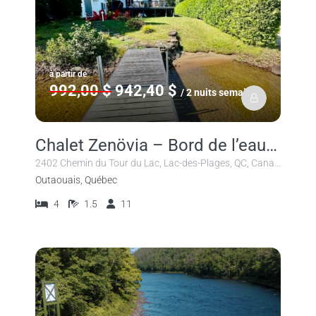
à partir de
992,00 $
942,40 $
/ 2 nuits semaine
Chalet Zenövia – Bord de l’eau avec spa au Lac-des-Plages
2402 Chemin du Tour du Lac, Lac-des-Plages, QC, Canada
Outaouais, Québec
4
1.5
11