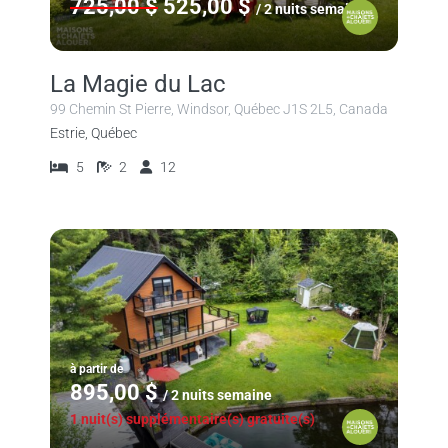
725,00 $
525,00 $
/ 2 nuits semaine
La Magie du Lac
99 Chemin St Pierre, Windsor, Québec J1S 2L5, Canada
Estrie, Québec
5
2
12
à partir de
895,00 $
/ 2 nuits semaine
1 nuit(s) supplémentaire(s) gratuite(s)