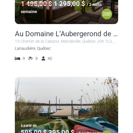
1 495,00 $
1 295,00 $
/ 2 nuits
semaine
Au Domaine L’Aubergerond de Mandeville
13 Chemin de la Cabane, Mandeville, Québec J0K 1L0, Canada
Lanaudière, Québec
9
9
40
à partir de
595,00 $
395,00 $