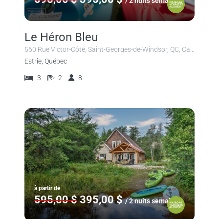
/ 2 nuits semaine
Le Héron Bleu
560 Rue Victor-Côté, Saint-Georges-de-Windsor, QC, Canada
Estrie, Québec
3
2
8
à partir de
595,00 $
395,00 $
/ 2 nuits semaine