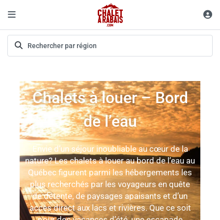
Chalets à louer – Bord
de l’eau
Envie d’un séjour inoubliable au cœur de la
nature? Les chalets à louer au bord de l’eau au
Québec figurent parmi les hébergements les
plus recherchés par les voyageurs en quête
de détente, de paysages apaisants et d’un
accès direct aux lacs et rivières. Que ce soit
pour des vacances d’été, une escapade