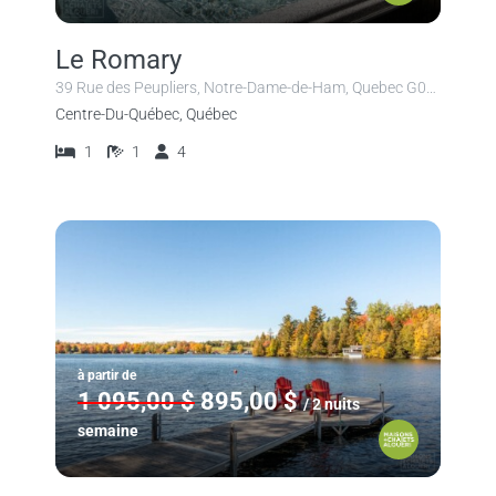
Le Romary
39 Rue des Peupliers, Notre-Dame-de-Ham, Quebec G0P 1C0, Canada
Centre-Du-Québec, Québec
1
1
4
à partir de
1 095,00 $
895,00 $
/ 2 nuits
semaine