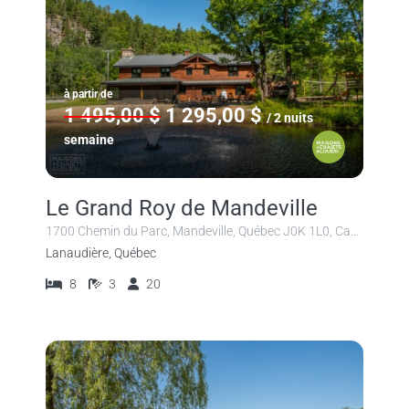
à partir de
1 495,00 $
1 295,00 $
/ 2 nuits
semaine
Le Grand Roy de Mandeville
1700 Chemin du Parc, Mandeville, Québec J0K 1L0, Canada
Lanaudière, Québec
8
3
20