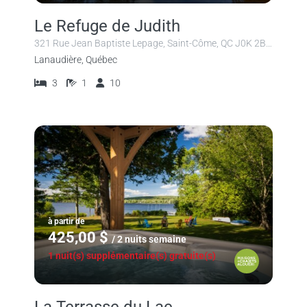
Le Refuge de Judith
321 Rue Jean Baptiste Lepage, Saint-Côme, QC J0K 2B0, Canada
Lanaudière, Québec
3
1
10
à partir de
425,00 $
/ 2 nuits semaine
1 nuit(s) supplémentaire(s) gratuite(s)
La Terrasse du Lac