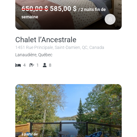
650,00 $
585,00 $
/ 2 nuits fin de
semaine
Chalet l’Ancestrale
1451 Rue Principale, Saint-Damien, QC, Canada
Lanaudière, Québec
4
1
8
à partir de