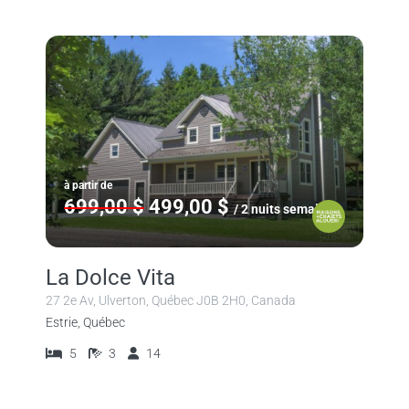
à partir de
699,00 $
499,00 $
/ 2 nuits semaine
La Dolce Vita
27 2e Av, Ulverton, Québec J0B 2H0, Canada
Estrie, Québec
5
3
14