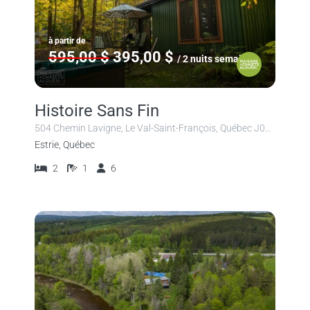
à partir de
595,00 $
395,00 $
/ 2 nuits semaine
Histoire Sans Fin
504 Chemin Lavigne, Le Val-Saint-François, Québec J0B 2H0, Canada
Estrie, Québec
2
1
6