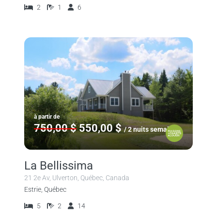
2
1
6
à partir de
750,00 $
550,00 $
/ 2 nuits semaine
La Bellissima
21 2e Av, Ulverton, Québec, Canada
Estrie, Québec
5
2
14