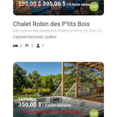
595,00 $
395,00 $
/ 2 nuits semaine
Chalet Robin des P’tits Bois
690 Avenue des Sables Est, Rivière-à-Pierre, QC G0A 3A0, Canada
Capitale-Nationale, Québec
2
2
7
à partir de
350,00 $
/ 2 nuits semaine
1 nuit(s) supplémentaire(s) gratuite(s)