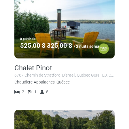
à partir de
525,00 $
325,00 $
/ 2 nuits semaine
Chalet Pinot
6767 Chemin de Stratford, Disraeli, Québec G0N 1E0, Canada
Chaudière-Appalaches, Québec
2
1
8