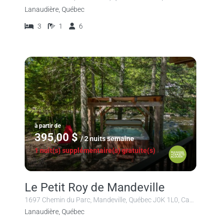
Lanaudière, Québec
3
1
6
à partir de
395,00 $
/ 2 nuits semaine
1 nuit(s) supplémentaire(s) gratuite(s)
Le Petit Roy de Mandeville
1697 Chemin du Parc, Mandeville, Québec J0K 1L0, Canada
Lanaudière, Québec