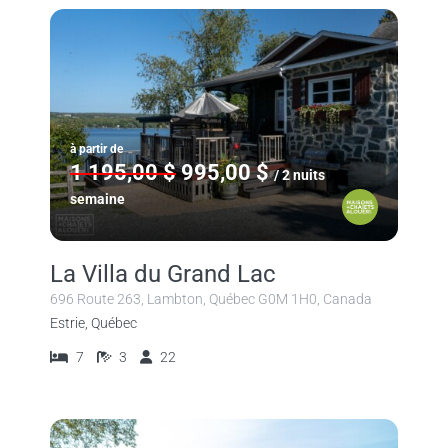
à partir de
1 195,00 $
995,00 $
/ 2 nuits
semaine
La Villa du Grand Lac
696 Route 263, Lambton, Québec G0M 1H0, Canada
Estrie, Québec
7
3
22