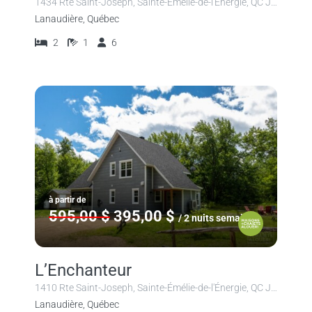
1434 Rte Saint-Joseph, Sainte-Émélie-de-l'Énergie, QC J0K 2K0, Canada
Lanaudière, Québec
2
1
6
à partir de
595,00 $
395,00 $
/ 2 nuits semaine
L’Enchanteur
1410 Rte Saint-Joseph, Sainte-Émélie-de-l'Énergie, QC J0K 2K0, Canada
Lanaudière, Québec