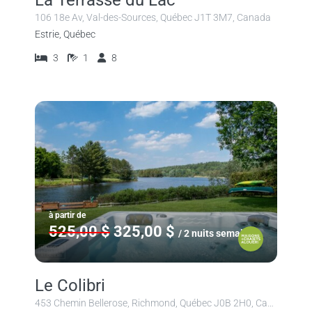
106 18e Av, Val-des-Sources, Québec J1T 3M7, Canada
Estrie, Québec
3
1
8
à partir de
525,00 $
325,00 $
/ 2 nuits semaine
Le Colibri
453 Chemin Bellerose, Richmond, Québec J0B 2H0, Canada