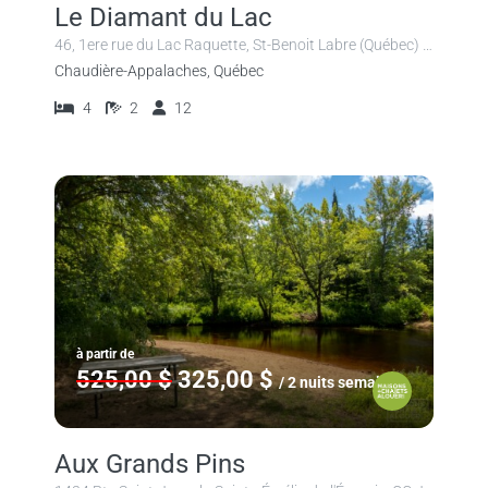
Le Diamant du Lac
46, 1ere rue du Lac Raquette, St-Benoit Labre (Québec) G0M 1P0
Chaudière-Appalaches, Québec
4
2
12
à partir de
525,00 $
325,00 $
/ 2 nuits semaine
Aux Grands Pins