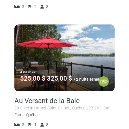
3
2
8
à partir de
525,00 $
325,00 $
/ 2 nuits semaine
Au Versant de la Baie
58 Chemin Hamel, Saint-Claude, Québec J0B 2N0, Canada
Estrie, Québec
3
1
8