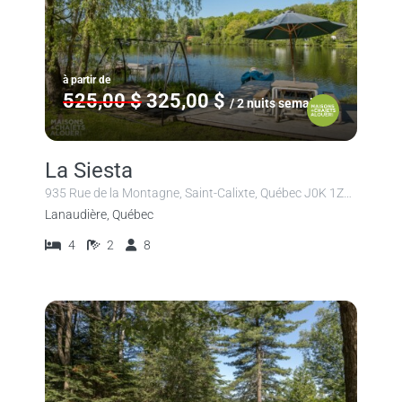
à partir de
525,00 $
325,00 $
/ 2 nuits semaine
La Siesta
935 Rue de la Montagne, Saint-Calixte, Québec J0K 1Z0, Canada
Lanaudière, Québec
4
2
8