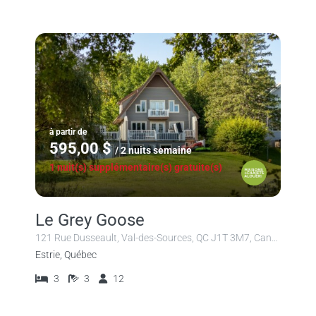
à partir de
595,00 $
/ 2 nuits semaine
1 nuit(s) supplémentaire(s) gratuite(s)
Le Grey Goose
121 Rue Dusseault, Val-des-Sources, QC J1T 3M7, Canada
Estrie, Québec
3
3
12