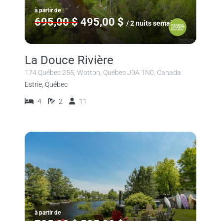
à partir de
695,00 $
495,00 $
/ 2 nuits semaine
La Douce Rivière
174 Québec 255, Wotton, Québec J0A 1N0, Canada
Estrie, Québec
4
2
11
à partir de