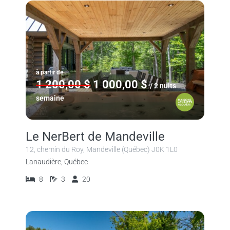
à partir de
1 200,00 $
1 000,00 $
/ 2 nuits
semaine
Le NerBert de Mandeville
12, chemin du Roy, Mandeville (Québec) J0K 1L0
Lanaudière, Québec
8
3
20