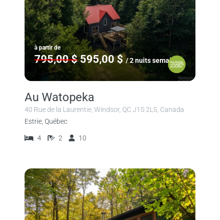
à partir de
795,00 $
595,00 $
/ 2 nuits semaine
Au Watopeka
40 Rue de la Laurentie, Windsor, QC J1S 2L5, Canada
Estrie, Québec
4
2
10