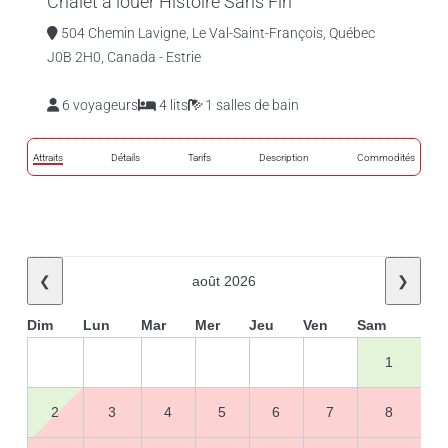
Chalet à louer Histoire Sans Fin
504 Chemin Lavigne, Le Val-Saint-François, Québec
J0B 2H0, Canada - Estrie
6 voyageurs
4 lits
1 salles de bain
Attraits
Détails
Tarifs
Description
Commodités
❮
août 2026
❯
Dim
Lun
Mar
Mer
Jeu
Ven
Sam
1
2
3
4
5
6
7
8