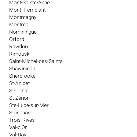
Mont-Sainte-Anne
Mont-Tremblant
Montmagny
Montréal
Nominingue
Orford
Rawdon
Rimouski
Saint-Michel-des-Saints
Shawinigan
Sherbrooke
St-Anicet
St-Donat
St-Zénon
Ste-Luce-sur-Mer
Stoneham
Trois-Rives
Val-d'Or
Val-David