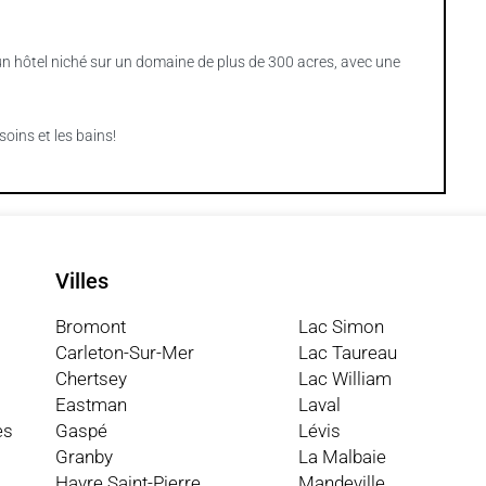
un hôtel niché sur un domaine de plus de 300 acres, avec une
soins et les bains!
Villes
Bromont
Lac Simon
Carleton-Sur-Mer
Lac Taureau
Chertsey
Lac William
Eastman
Laval
es
Gaspé
Lévis
Granby
La Malbaie
Havre Saint-Pierre
Mandeville