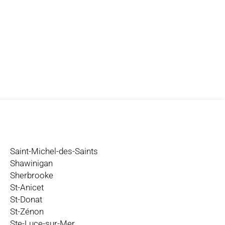
Saint-Michel-des-Saints
Shawinigan
Sherbrooke
St-Anicet
St-Donat
St-Zénon
Ste-Luce-sur-Mer