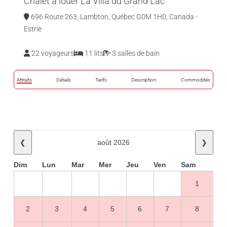
Chalet à louer La Villa du Grand Lac
696 Route 263, Lambton, Québec G0M 1H0, Canada -
Estrie
22 voyageurs
11 lits
3 salles de bain
Attraits
Détails
Tarifs
Description
Commodités
❮
août 2026
❯
Dim
Lun
Mar
Mer
Jeu
Ven
Sam
1
2
3
4
5
6
7
8