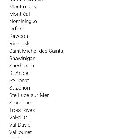
Montmagny
Montréal
Nominingue
Orford
Rawdon
Rimouski
Saint-Michel-des-Saints
Shawinigan
Sherbrooke
St-Anicet
St-Donat
St-Zénon
Ste-Luce-sur-Mer
Stoneham
Trois-Rives
Val-d'Or
Val-David
Valilounet