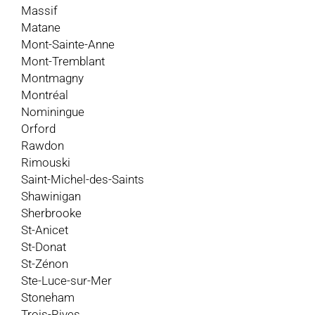
Massif
Matane
Mont-Sainte-Anne
Mont-Tremblant
Montmagny
Montréal
Nominingue
Orford
Rawdon
Rimouski
Saint-Michel-des-Saints
Shawinigan
Sherbrooke
St-Anicet
St-Donat
St-Zénon
Ste-Luce-sur-Mer
Stoneham
Trois-Rives