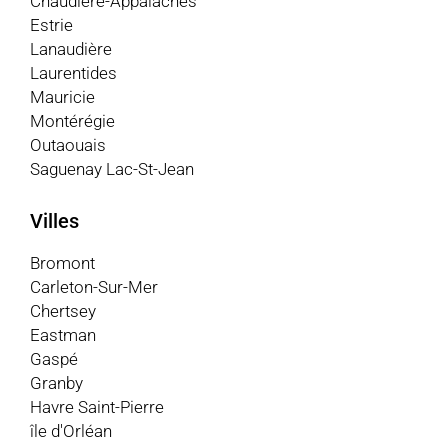
Chaudière-Appalaches
Estrie
Lanaudière
Laurentides
Mauricie
Montérégie
Outaouais
Saguenay Lac-St-Jean
Villes
Bromont
Carleton-Sur-Mer
Chertsey
Eastman
Gaspé
Granby
Havre Saint-Pierre
île d'Orléan