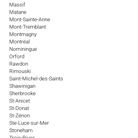
Massif
Matane
Mont-Sainte-Anne
Mont-Tremblant
Montmagny
Montréal
Nominingue
Orford
Rawdon
Rimouski
Saint-Michel-des-Saints
Shawinigan
Sherbrooke
St-Anicet
St-Donat
St-Zénon
Ste-Luce-sur-Mer
Stoneham
Trois-Rives