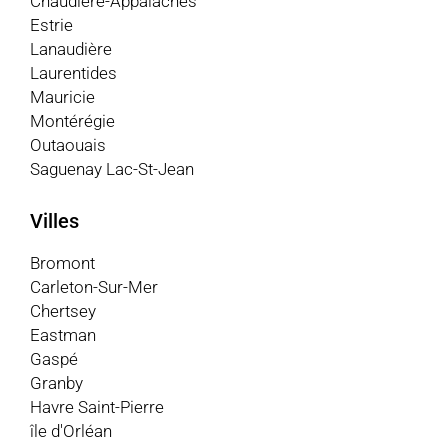
Chaudière-Appalaches
Estrie
Lanaudière
Laurentides
Mauricie
Montérégie
Outaouais
Saguenay Lac-St-Jean
Villes
Bromont
Carleton-Sur-Mer
Chertsey
Eastman
Gaspé
Granby
Havre Saint-Pierre
île d'Orléan