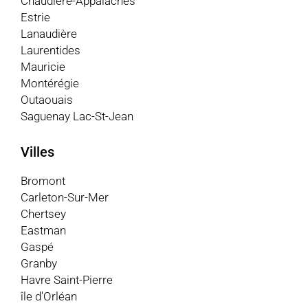
Chaudière-Appalaches
Estrie
Lanaudière
Laurentides
Mauricie
Montérégie
Outaouais
Saguenay Lac-St-Jean
Villes
Bromont
Carleton-Sur-Mer
Chertsey
Eastman
Gaspé
Granby
Havre Saint-Pierre
île d'Orléan