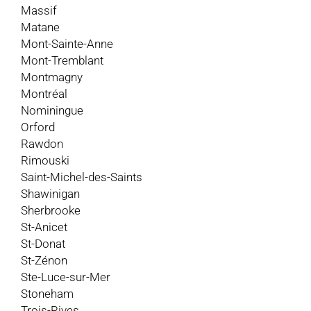
Massif
Matane
Mont-Sainte-Anne
Mont-Tremblant
Montmagny
Montréal
Nominingue
Orford
Rawdon
Rimouski
Saint-Michel-des-Saints
Shawinigan
Sherbrooke
St-Anicet
St-Donat
St-Zénon
Ste-Luce-sur-Mer
Stoneham
Trois-Rives