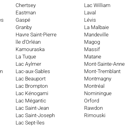
Chertsey
Lac William
Eastman
Laval
es
Gaspé
Lévis
Granby
La Malbaie
Havre Saint-Pierre
Mandeville
île d'Orléan
Magog
Kamouraska
Massif
La Tuque
Matane
Lac Aylmer
Mont-Sainte-Anne
an
Lac-aux-Sables
Mont-Tremblant
Lac Beauport
Montmagny
Lac Brompton
Montréal
Lac Kénogami
Nominingue
Lac Mégantic
Orford
Lac Saint-Jean
Rawdon
Lac Saint-Joseph
Rimouski
Lac Sept-îles