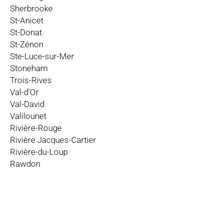
Sherbrooke
St-Anicet
St-Donat
St-Zénon
Ste-Luce-sur-Mer
Stoneham
Trois-Rives
Val-d'Or
Val-David
Valilounet
Rivière-Rouge
Rivière Jacques-Cartier
Rivière-du-Loup
Rawdon