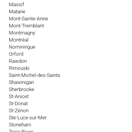
Massif
Matane
Mont-Sainte-Anne
Mont-Tremblant
Montmagny
Montréal
Nominingue
Orford
Rawdon
Rimouski
Saint-Michel-des-Saints
Shawinigan
Sherbrooke
St-Anicet
St-Donat
St-Zénon
Ste-Luce-sur-Mer
Stoneham
Trois-Rives