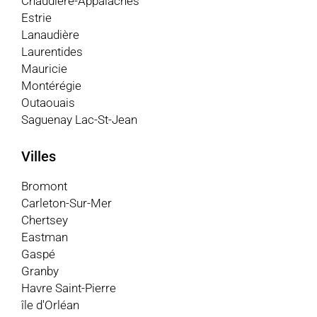
Chaudière-Appalaches
Estrie
Lanaudière
Laurentides
Mauricie
Montérégie
Outaouais
Saguenay Lac-St-Jean
Villes
Bromont
Carleton-Sur-Mer
Chertsey
Eastman
Gaspé
Granby
Havre Saint-Pierre
île d'Orléan