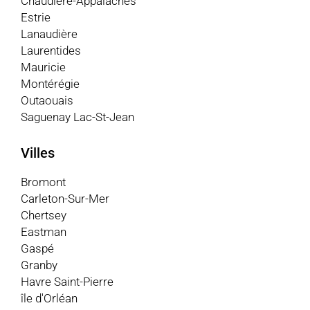
Chaudière-Appalaches
Estrie
Lanaudière
Laurentides
Mauricie
Montérégie
Outaouais
Saguenay Lac-St-Jean
Villes
Bromont
Carleton-Sur-Mer
Chertsey
Eastman
Gaspé
Granby
Havre Saint-Pierre
île d'Orléan