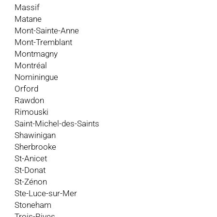
Massif
Matane
Mont-Sainte-Anne
Mont-Tremblant
Montmagny
Montréal
Nominingue
Orford
Rawdon
Rimouski
Saint-Michel-des-Saints
Shawinigan
Sherbrooke
St-Anicet
St-Donat
St-Zénon
Ste-Luce-sur-Mer
Stoneham
Trois-Rives