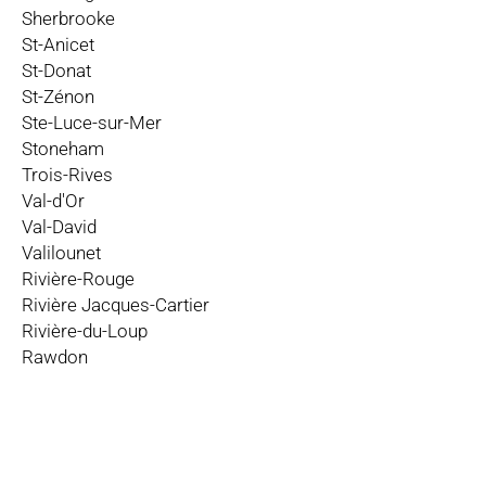
Sherbrooke
St-Anicet
St-Donat
St-Zénon
Ste-Luce-sur-Mer
Stoneham
Trois-Rives
Val-d'Or
Val-David
Valilounet
Rivière-Rouge
Rivière Jacques-Cartier
Rivière-du-Loup
Rawdon