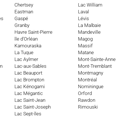
Chertsey
Lac William
Eastman
Laval
es
Gaspé
Lévis
Granby
La Malbaie
Havre Saint-Pierre
Mandeville
île d'Orléan
Magog
Kamouraska
Massif
La Tuque
Matane
Lac Aylmer
Mont-Sainte-Anne
an
Lac-aux-Sables
Mont-Tremblant
Lac Beauport
Montmagny
Lac Brompton
Montréal
Lac Kénogami
Nominingue
Lac Mégantic
Orford
Lac Saint-Jean
Rawdon
Lac Saint-Joseph
Rimouski
Lac Sept-îles