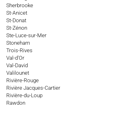
Sherbrooke
St-Anicet
St-Donat
St-Zénon
Ste-Luce-sur-Mer
Stoneham
Trois-Rives
Val-d'Or
Val-David
Valilounet
Rivière-Rouge
Rivière Jacques-Cartier
Rivière-du-Loup
Rawdon