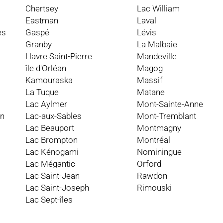
Chertsey
Lac William
Eastman
Laval
es
Gaspé
Lévis
Granby
La Malbaie
Havre Saint-Pierre
Mandeville
île d'Orléan
Magog
Kamouraska
Massif
La Tuque
Matane
Lac Aylmer
Mont-Sainte-Anne
an
Lac-aux-Sables
Mont-Tremblant
Lac Beauport
Montmagny
Lac Brompton
Montréal
Lac Kénogami
Nominingue
Lac Mégantic
Orford
Lac Saint-Jean
Rawdon
Lac Saint-Joseph
Rimouski
Lac Sept-îles