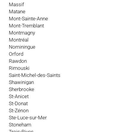
Massif
Matane
Mont-Sainte-Anne
Mont-Tremblant
Montmagny
Montréal
Nominingue
Orford
Rawdon
Rimouski
Saint-Michel-des-Saints
Shawinigan
Sherbrooke
St-Anicet
St-Donat
St-Zénon
Ste-Luce-sur-Mer
Stoneham
Trois-Rives