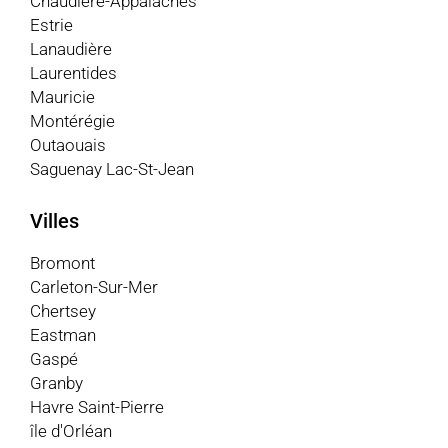
Chaudière-Appalaches
Estrie
Lanaudière
Laurentides
Mauricie
Montérégie
Outaouais
Saguenay Lac-St-Jean
Villes
Bromont
Carleton-Sur-Mer
Chertsey
Eastman
Gaspé
Granby
Havre Saint-Pierre
île d'Orléan