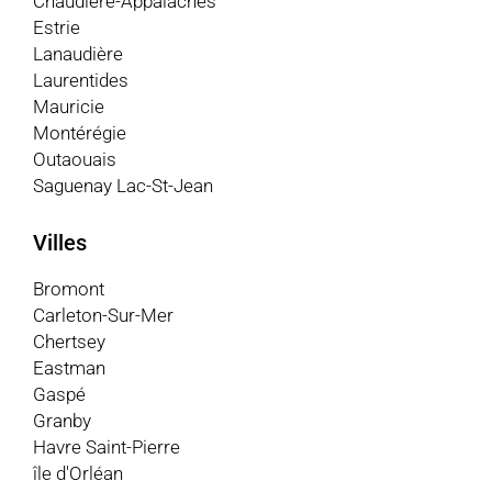
Chaudière-Appalaches
Estrie
Lanaudière
Laurentides
Mauricie
Montérégie
Outaouais
Saguenay Lac-St-Jean
Villes
Bromont
Carleton-Sur-Mer
Chertsey
Eastman
Gaspé
Granby
Havre Saint-Pierre
île d'Orléan