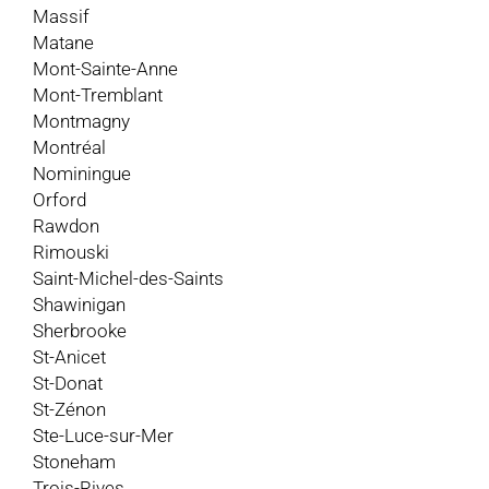
Massif
Matane
Mont-Sainte-Anne
Mont-Tremblant
Montmagny
Montréal
Nominingue
Orford
Rawdon
Rimouski
Saint-Michel-des-Saints
Shawinigan
Sherbrooke
St-Anicet
St-Donat
St-Zénon
Ste-Luce-sur-Mer
Stoneham
Trois-Rives