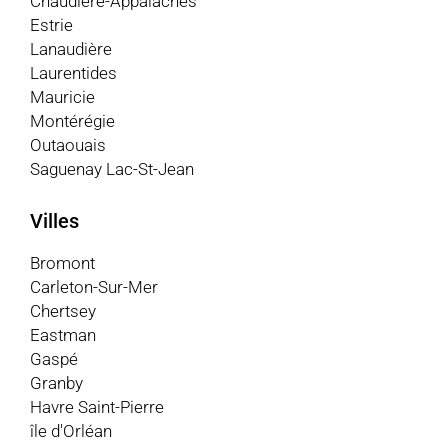
Chaudière-Appalaches
Estrie
Lanaudière
Laurentides
Mauricie
Montérégie
Outaouais
Saguenay Lac-St-Jean
Villes
Bromont
Carleton-Sur-Mer
Chertsey
Eastman
Gaspé
Granby
Havre Saint-Pierre
île d'Orléan