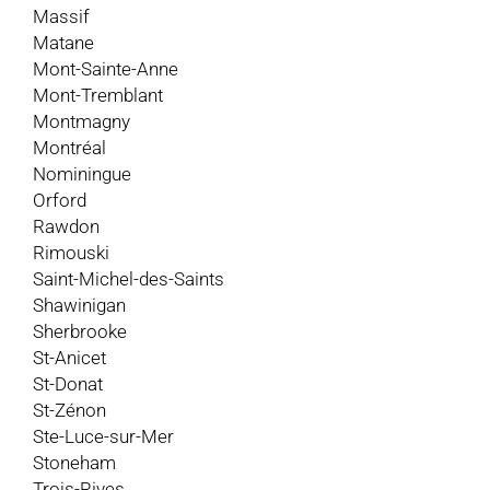
Massif
Matane
Mont-Sainte-Anne
Mont-Tremblant
Montmagny
Montréal
Nominingue
Orford
Rawdon
Rimouski
Saint-Michel-des-Saints
Shawinigan
Sherbrooke
St-Anicet
St-Donat
St-Zénon
Ste-Luce-sur-Mer
Stoneham
Trois-Rives