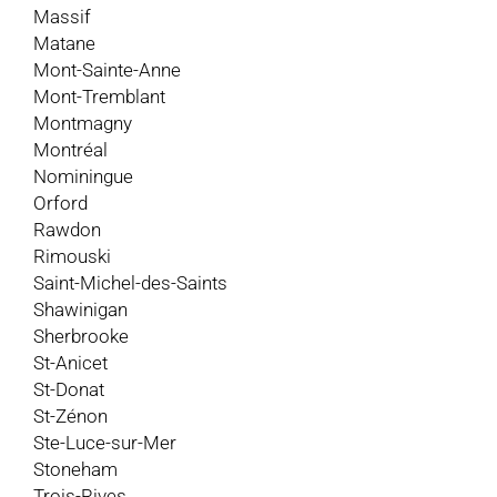
Massif
Matane
Mont-Sainte-Anne
Mont-Tremblant
Montmagny
Montréal
Nominingue
Orford
Rawdon
Rimouski
Saint-Michel-des-Saints
Shawinigan
Sherbrooke
St-Anicet
St-Donat
St-Zénon
Ste-Luce-sur-Mer
Stoneham
Trois-Rives