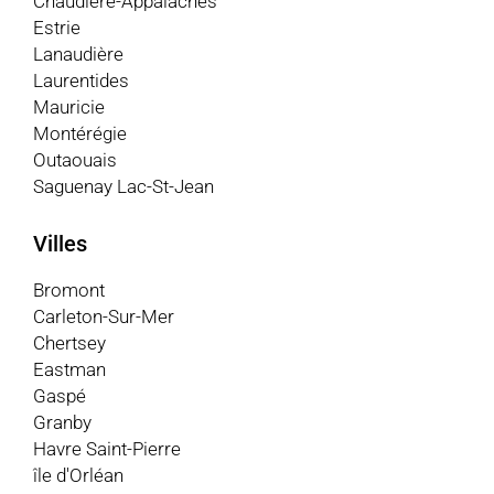
Chaudière-Appalaches
Estrie
Lanaudière
Laurentides
Mauricie
Montérégie
Outaouais
Saguenay Lac-St-Jean
Villes
Bromont
Carleton-Sur-Mer
Chertsey
Eastman
Gaspé
Granby
Havre Saint-Pierre
île d'Orléan