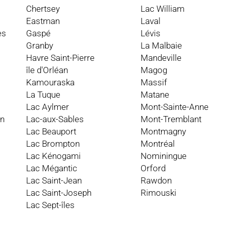
Chertsey
Lac William
Eastman
Laval
es
Gaspé
Lévis
Granby
La Malbaie
Havre Saint-Pierre
Mandeville
île d'Orléan
Magog
Kamouraska
Massif
La Tuque
Matane
Lac Aylmer
Mont-Sainte-Anne
an
Lac-aux-Sables
Mont-Tremblant
Lac Beauport
Montmagny
Lac Brompton
Montréal
Lac Kénogami
Nominingue
Lac Mégantic
Orford
Lac Saint-Jean
Rawdon
Lac Saint-Joseph
Rimouski
Lac Sept-îles