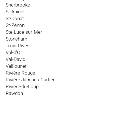
Sherbrooke
St-Anicet
St-Donat
St-Zénon
Ste-Luce-sur-Mer
Stoneham
Trois-Rives
Val-d'Or
Val-David
Valilounet
Rivière-Rouge
Rivière Jacques-Cartier
Rivière-du-Loup
Rawdon