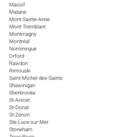
Massif
Matane
Mont-Sainte-Anne
Mont-Tremblant
Montmagny
Montréal
Nominingue
Orford
Rawdon
Rimouski
Saint-Michel-des-Saints
Shawinigan
Sherbrooke
St-Anicet
St-Donat
St-Zénon
Ste-Luce-sur-Mer
Stoneham
Trois-Rives