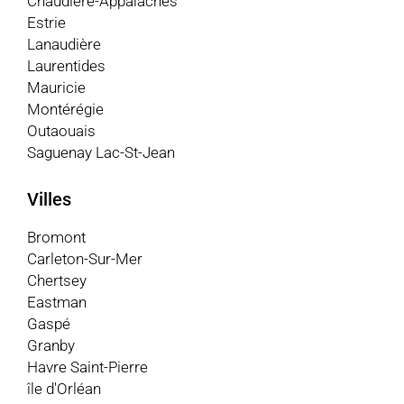
Chaudière-Appalaches
Estrie
Lanaudière
Laurentides
Mauricie
Montérégie
Outaouais
Saguenay Lac-St-Jean
Villes
Bromont
Carleton-Sur-Mer
Chertsey
Eastman
Gaspé
Granby
Havre Saint-Pierre
île d'Orléan