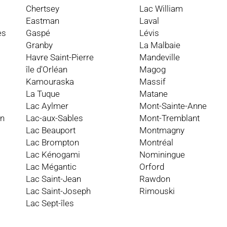
Chertsey
Lac William
Eastman
Laval
es
Gaspé
Lévis
Granby
La Malbaie
Havre Saint-Pierre
Mandeville
île d'Orléan
Magog
Kamouraska
Massif
La Tuque
Matane
Lac Aylmer
Mont-Sainte-Anne
an
Lac-aux-Sables
Mont-Tremblant
Lac Beauport
Montmagny
Lac Brompton
Montréal
Lac Kénogami
Nominingue
Lac Mégantic
Orford
Lac Saint-Jean
Rawdon
Lac Saint-Joseph
Rimouski
Lac Sept-îles