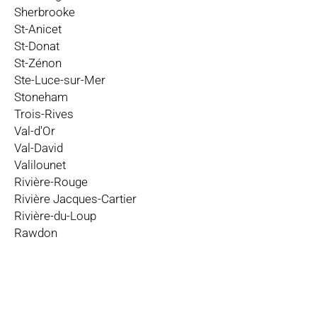
Sherbrooke
St-Anicet
St-Donat
St-Zénon
Ste-Luce-sur-Mer
Stoneham
Trois-Rives
Val-d'Or
Val-David
Valilounet
Rivière-Rouge
Rivière Jacques-Cartier
Rivière-du-Loup
Rawdon