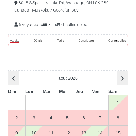
3048 S Sparrow Lake Rd, Washago, ON L0K 2B0,
Canada - Muskoka / Georgian Bay
6 voyageurs
3 lits
1 salles de bain
Attraits
Détails
Tarifs
Description
Commodités
❮
août 2026
❯
Dim
Lun
Mar
Mer
Jeu
Ven
Sam
1
2
3
4
5
6
7
8
9
10
11
12
13
14
15