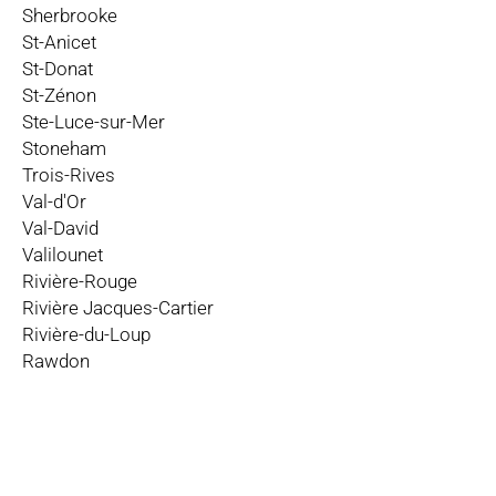
Sherbrooke
St-Anicet
St-Donat
St-Zénon
Ste-Luce-sur-Mer
Stoneham
Trois-Rives
Val-d'Or
Val-David
Valilounet
Rivière-Rouge
Rivière Jacques-Cartier
Rivière-du-Loup
Rawdon