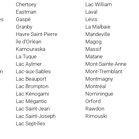
Chertsey
Lac William
Eastman
Laval
es
Gaspé
Lévis
Granby
La Malbaie
Havre Saint-Pierre
Mandeville
île d'Orléan
Magog
Kamouraska
Massif
La Tuque
Matane
Lac Aylmer
Mont-Sainte-Anne
an
Lac-aux-Sables
Mont-Tremblant
Lac Beauport
Montmagny
Lac Brompton
Montréal
Lac Kénogami
Nominingue
Lac Mégantic
Orford
Lac Saint-Jean
Rawdon
Lac Saint-Joseph
Rimouski
Lac Sept-îles