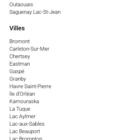
Outaouais
Saguenay Lac-St-Jean
Villes
Bromont
Carleton-Sur-Mer
Chertsey
Eastman
Gaspé
Granby
Havre Saint-Pierre
île d'Orléan
Kamouraska
La Tuque
Lac Aylmer
Lac-aux-Sables
Lac Beauport
Lac Brompton