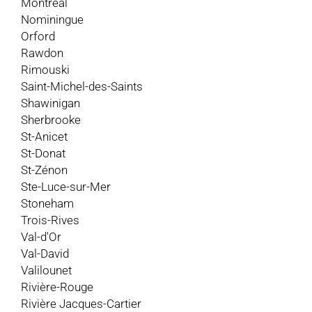
Montréal
Nominingue
Orford
Rawdon
Rimouski
Saint-Michel-des-Saints
Shawinigan
Sherbrooke
St-Anicet
St-Donat
St-Zénon
Ste-Luce-sur-Mer
Stoneham
Trois-Rives
Val-d'Or
Val-David
Valilounet
Rivière-Rouge
Rivière Jacques-Cartier