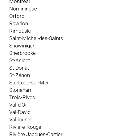
Montréal
Nominingue
Orford
Rawdon
Rimouski
Saint-Michel-des-Saints
Shawinigan
Sherbrooke
St-Anicet
St-Donat
St-Zénon
Ste-Luce-sur-Mer
Stoneham
Trois-Rives
Val-d'Or
Val-David
Valilounet
Rivière-Rouge
Rivière Jacques-Cartier