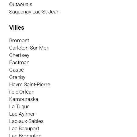
Outaouais
Saguenay Lac-St-Jean
Villes
Bromont
Carleton-Sur-Mer
Chertsey
Eastman
Gaspé
Granby
Havre Saint-Pierre
île d'Orléan
Kamouraska
La Tuque
Lac Aylmer
Lac-aux-Sables
Lac Beauport
Lac Brompton