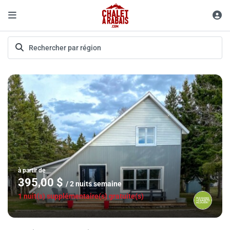
à partir de
395,00 $
/ 2 nuits semaine
1 nuit(s) supplémentaire(s) gratuite(s)