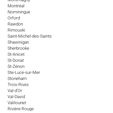
Montréal
Nominingue
Orford
Rawdon
Rimouski
Saint-Michel-des-Saints
Shawinigan
Sherbrooke
St-Anicet
St-Donat
St-Zénon
Ste-Luce-sur-Mer
Stoneham
Trois-Rives
Val-d'Or
Val-David
Valilounet
Rivière-Rouge