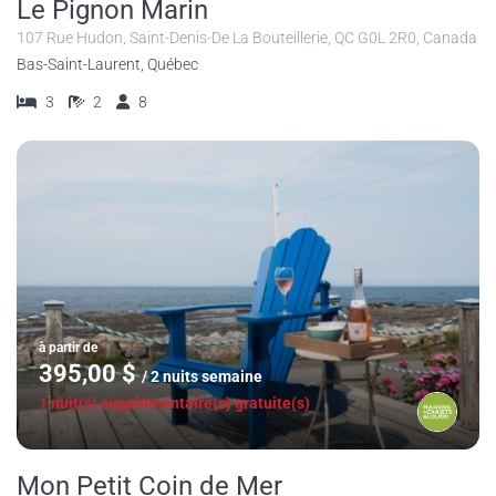
Le Pignon Marin
107 Rue Hudon, Saint-Denis-De La Bouteillerie, QC G0L 2R0, Canada
Bas-Saint-Laurent, Québec
3
2
8
à partir de
395,00 $
/ 2 nuits semaine
1 nuit(s) supplémentaire(s) gratuite(s)
Mon Petit Coin de Mer