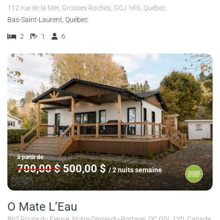
112 rue de la Mer, Grosses Roches, G0J 1K0, Québec
Bas-Saint-Laurent, Québec
2
1
6
à partir de
700,00 $
500,00 $
/ 2 nuits semaine
O Mate L’Eau
862 Route du Fleuve, Notre-Dame-du-Portage, QC G0L 1Y0, Canada