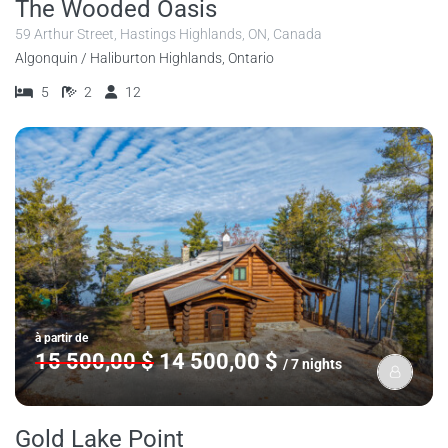
The Wooded Oasis
59 Arthur Street, Hastings Highlands, ON, Canada
Algonquin / Haliburton Highlands, Ontario
5
2
12
à partir de
15 500,00 $
14 500,00 $
/ 7 nights
Gold Lake Point