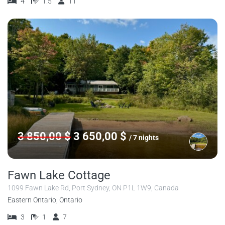
4
1.5
11
3 850,00 $
3 650,00 $
/ 7 nights
Fawn Lake Cottage
1099 Fawn Lake Rd, Port Sydney, ON P1L 1W9, Canada
Eastern Ontario, Ontario
3
1
7