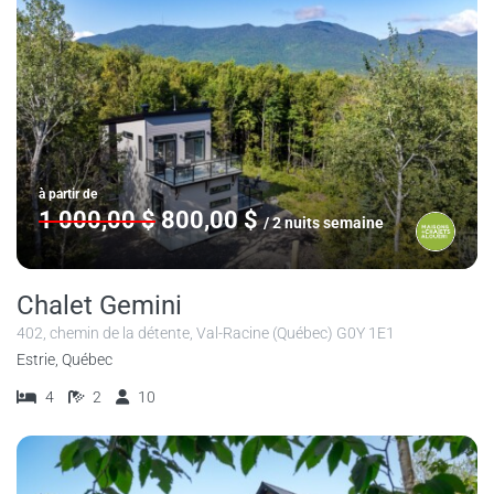
à partir de
1 000,00 $
800,00 $
/ 2 nuits semaine
Chalet Gemini
402, chemin de la détente, Val-Racine (Québec) G0Y 1E1
Estrie, Québec
4
2
10