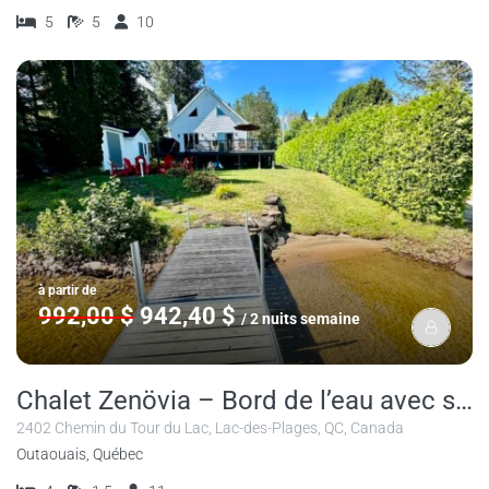
5
5
10
à partir de
992,00 $
942,40 $
/ 2 nuits semaine
Chalet Zenövia – Bord de l’eau avec spa au Lac-des-Plages
2402 Chemin du Tour du Lac, Lac-des-Plages, QC, Canada
Outaouais, Québec