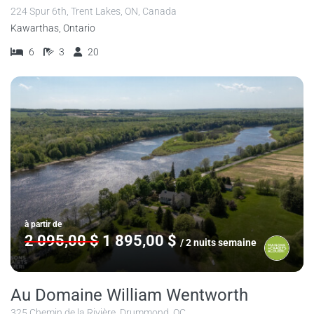
224 Spur 6th, Trent Lakes, ON, Canada
Kawarthas, Ontario
6
3
20
à partir de
2 095,00 $
1 895,00 $
/ 2 nuits semaine
Au Domaine William Wentworth
325 Chemin de la Rivière, Drummond, QC