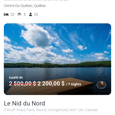
Centre-Du-Québec, Québec
22
5
52
à partir de
2 500,00 $
2 200,00 $
/ 7 nights
Le Nid du Nord
3 Rouff Road, Parry Sound, Unorganized, Nor*, ON, Canada