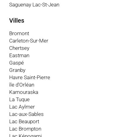
Saguenay Lac-St-Jean
Villes
Bromont
Carleton-Sur-Mer
Chertsey
Eastman
Gaspé
Granby
Havre Saint-Pierre
île d'Orléan
Kamouraska
La Tuque
Lac Aylmer
Lac-aux-Sables
Lac Beauport
Lac Brompton
Lac Kénogami