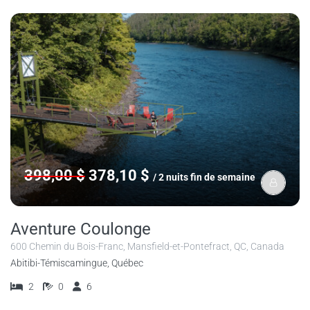
398,00 $
378,10 $
/ 2 nuits fin de semaine
Aventure Coulonge
600 Chemin du Bois-Franc, Mansfield-et-Pontefract, QC, Canada
Abitibi-Témiscamingue, Québec
2
0
6