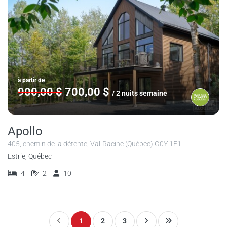
à partir de
900,00 $
700,00 $
/ 2 nuits semaine
Apollo
405, chemin de la détente, Val-Racine (Québec) G0Y 1E1
Estrie, Québec
4
2
10
1
2
3