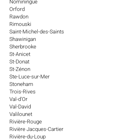
Nominingue
Orford
Rawdon
Rimouski
Saint-Michel-des-Saints
Shawinigan
Sherbrooke
St-Anicet
St-Donat
St-Zénon
Ste-Luce-sur-Mer
Stoneham
Trois-Rives
Val-d'Or
Val-David
Valilounet
Rivière-Rouge
Rivière Jacques-Cartier
Rivière-du-Loup