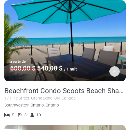
à partir de
600,00 $
540,00 $
/ 1 nuit
Beachfront Condo Scoots Beach Shack 5 Bedroom
17 Pine Street, Grand Bend, ON, Canada
Southwestern Ontario, Ontario
5
3
10