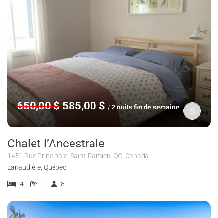
650,00 $
585,00 $
/ 2 nuits fin de semaine
Chalet l’Ancestrale
1451 Rue Principale, Saint-Damien, QC, Canada
Lanaudière, Québec
4
1
8