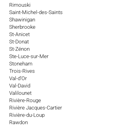
Rimouski
Saint-Michel-des-Saints
Shawinigan
Sherbrooke
St-Anicet
St-Donat
St-Zénon
Ste-Luce-sur-Mer
Stoneham
Trois-Rives
Val-d'Or
Val-David
Valilounet
Rivière-Rouge
Rivière Jacques-Cartier
Rivière-du-Loup
Rawdon