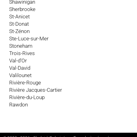
Shawinigan
Sherbrooke
St-Anicet
St-Donat
St-Zénon
Ste-Luce-sur-Mer
Stoneham
Trois-Rives
Val-d'Or
Val-David
Valilounet
Rivière-Rouge
Rivière Jacques-Cartier
Rivière-du-Loup
Rawdon