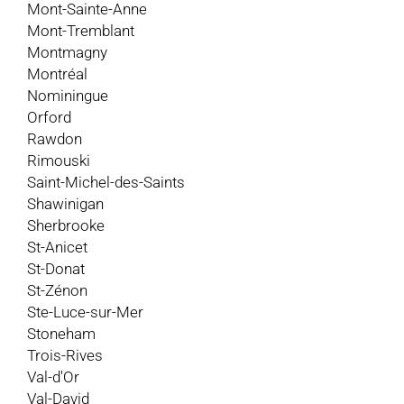
Mont-Sainte-Anne
Mont-Tremblant
Montmagny
Montréal
Nominingue
Orford
Rawdon
Rimouski
Saint-Michel-des-Saints
Shawinigan
Sherbrooke
St-Anicet
St-Donat
St-Zénon
Ste-Luce-sur-Mer
Stoneham
Trois-Rives
Val-d'Or
Val-David