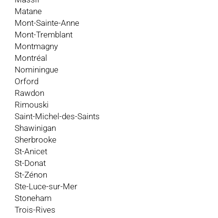
Matane
Mont-Sainte-Anne
Mont-Tremblant
Montmagny
Montréal
Nominingue
Orford
Rawdon
Rimouski
Saint-Michel-des-Saints
Shawinigan
Sherbrooke
St-Anicet
St-Donat
St-Zénon
Ste-Luce-sur-Mer
Stoneham
Trois-Rives