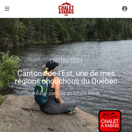
|
ACTIVITÉS
|
Cantons-de-l’Est, une de mes
régions chouchous du Québec
Rédigé par : Sarah-Emilie Nault