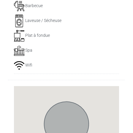
Barbecue
Laveuse / Sécheuse
Plat à fondue
Spa
Wifi