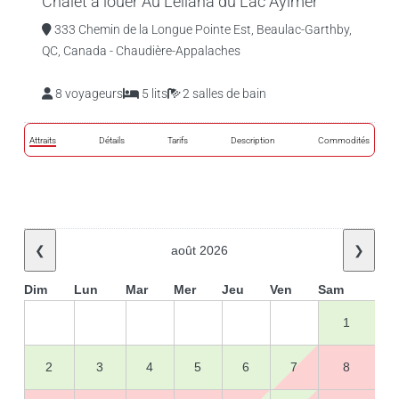
Chalet à louer Au Léliana du Lac Aylmer
333 Chemin de la Longue Pointe Est, Beaulac-Garthby,
QC, Canada - Chaudière-Appalaches
8 voyageurs
5 lits
2 salles de bain
Attraits
Détails
Tarifs
Description
Commodités
❮
août 2026
❯
Dim
Lun
Mar
Mer
Jeu
Ven
Sam
1
2
3
4
5
6
7
8