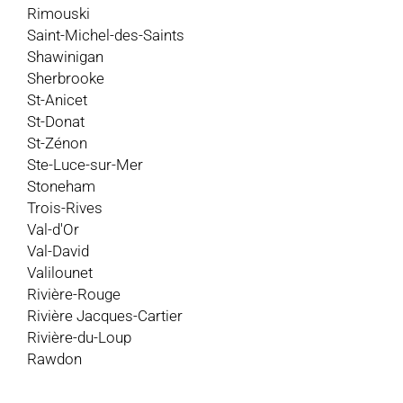
Rimouski
Saint-Michel-des-Saints
Shawinigan
Sherbrooke
St-Anicet
St-Donat
St-Zénon
Ste-Luce-sur-Mer
Stoneham
Trois-Rives
Val-d'Or
Val-David
Valilounet
Rivière-Rouge
Rivière Jacques-Cartier
Rivière-du-Loup
Rawdon