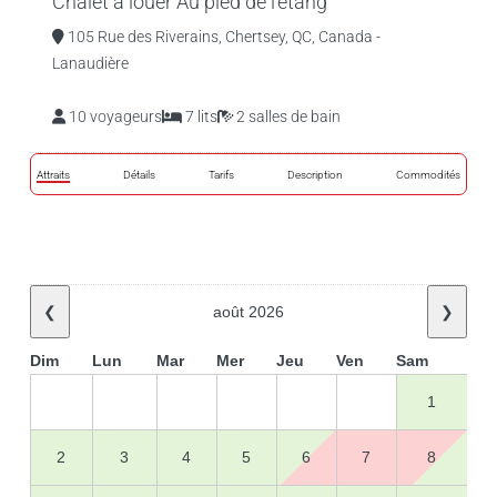
Chalet à louer Au pied de l’étang
105 Rue des Riverains, Chertsey, QC, Canada -
Lanaudière
10 voyageurs
7 lits
2 salles de bain
Attraits
Détails
Tarifs
Description
Commodités
❮
août 2026
❯
Dim
Lun
Mar
Mer
Jeu
Ven
Sam
1
2
3
4
5
6
7
8