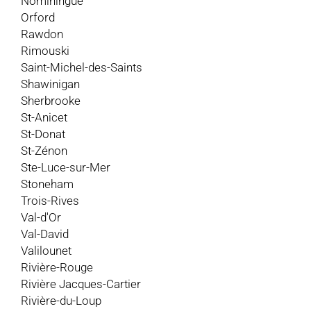
Nominingue
Orford
Rawdon
Rimouski
Saint-Michel-des-Saints
Shawinigan
Sherbrooke
St-Anicet
St-Donat
St-Zénon
Ste-Luce-sur-Mer
Stoneham
Trois-Rives
Val-d'Or
Val-David
Valilounet
Rivière-Rouge
Rivière Jacques-Cartier
Rivière-du-Loup