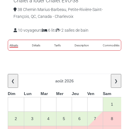
Chalet à louer Chalet EVO-38
38 Chemin Marius-Barbeau, Petite-Rivière-Saint-
François, QC, Canada - Charlevoix
10 voyageurs
6 lits
2 salles de bain
Attraits
Détails
Tarifs
Description
Commodités
❮
août 2026
❯
Dim
Lun
Mar
Mer
Jeu
Ven
Sam
1
2
3
4
5
6
7
8