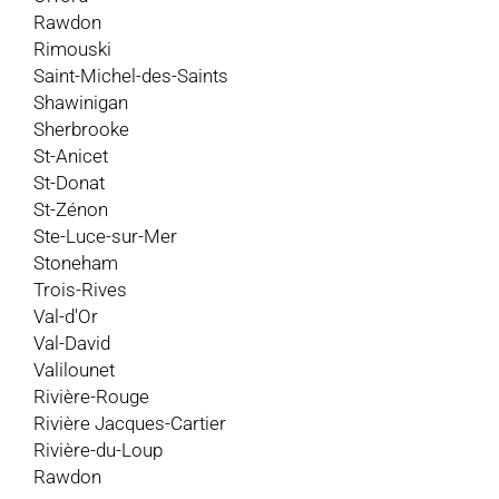
Rawdon
Rimouski
Saint-Michel-des-Saints
Shawinigan
Sherbrooke
St-Anicet
St-Donat
St-Zénon
Ste-Luce-sur-Mer
Stoneham
Trois-Rives
Val-d'Or
Val-David
Valilounet
Rivière-Rouge
Rivière Jacques-Cartier
Rivière-du-Loup
Rawdon