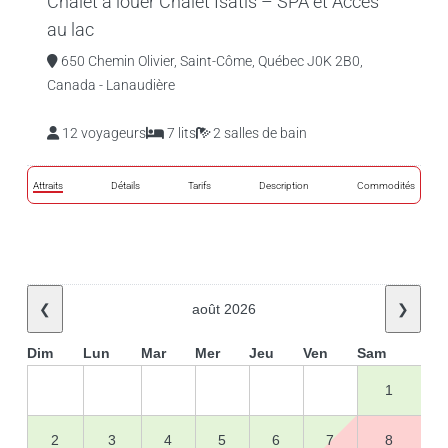
Chalet à louer Chalet Isatis – SPA et Accès
au lac
650 Chemin Olivier, Saint-Côme, Québec J0K 2B0,
Canada - Lanaudière
12 voyageurs
7 lits
2 salles de bain
Attraits
Détails
Tarifs
Description
Commodités
❮
août 2026
❯
Dim
Lun
Mar
Mer
Jeu
Ven
Sam
1
2
3
4
5
6
7
8