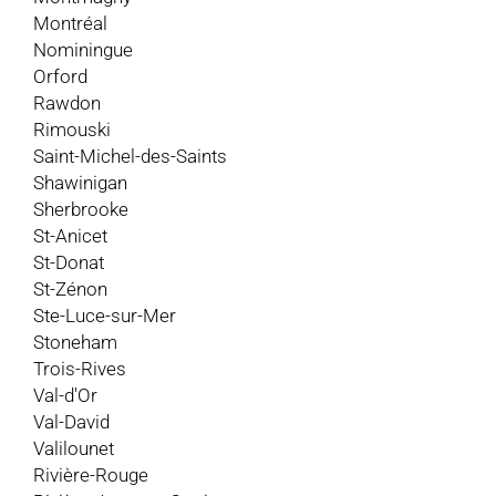
Montréal
Nominingue
Orford
Rawdon
Rimouski
Saint-Michel-des-Saints
Shawinigan
Sherbrooke
St-Anicet
St-Donat
St-Zénon
Ste-Luce-sur-Mer
Stoneham
Trois-Rives
Val-d'Or
Val-David
Valilounet
Rivière-Rouge