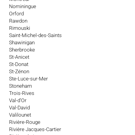
Nominingue
Orford
Rawdon
Rimouski
Saint-Michel-des-Saints
Shawinigan
Sherbrooke
St-Anicet
St-Donat
St-Zénon
Ste-Luce-sur-Mer
Stoneham
Trois-Rives
Val-d'Or
Val-David
Valilounet
Rivière-Rouge
Rivière Jacques-Cartier