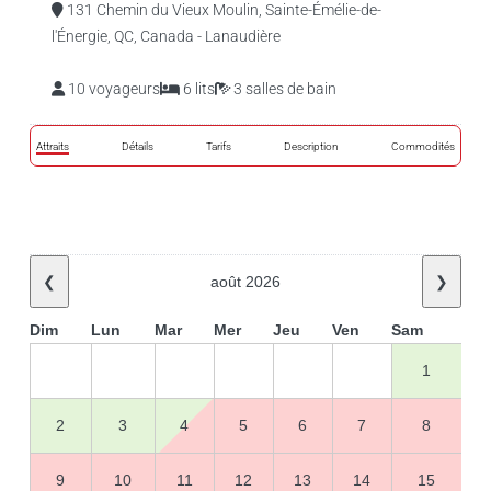
131 Chemin du Vieux Moulin, Sainte-Émélie-de-
l'Énergie, QC, Canada - Lanaudière
10 voyageurs
6 lits
3 salles de bain
Attraits
Détails
Tarifs
Description
Commodités
❮
août 2026
❯
Dim
Lun
Mar
Mer
Jeu
Ven
Sam
1
2
3
4
5
6
7
8
9
10
11
12
13
14
15