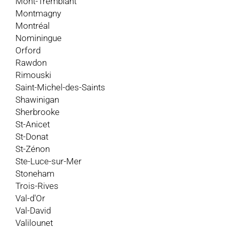
Mont-Tremblant
Montmagny
Montréal
Nominingue
Orford
Rawdon
Rimouski
Saint-Michel-des-Saints
Shawinigan
Sherbrooke
St-Anicet
St-Donat
St-Zénon
Ste-Luce-sur-Mer
Stoneham
Trois-Rives
Val-d'Or
Val-David
Valilounet