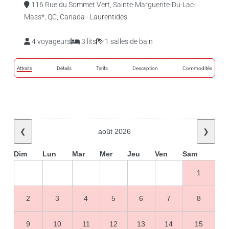
116 Rue du Sommet Vert, Sainte-Marguerite-Du-Lac-
Mass*, QC, Canada - Laurentides
4 voyageurs
3 lits
1 salles de bain
Attraits
Détails
Tarifs
Description
Commodités
❮
août 2026
❯
Dim
Lun
Mar
Mer
Jeu
Ven
Sam
1
2
3
4
5
6
7
8
9
10
11
12
13
14
15