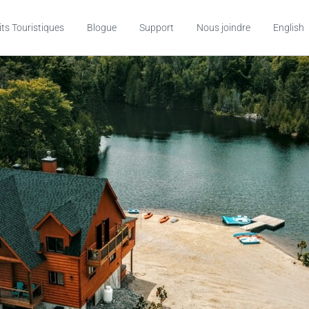
its Touristiques
Blogue
Support
Nous joindre
English