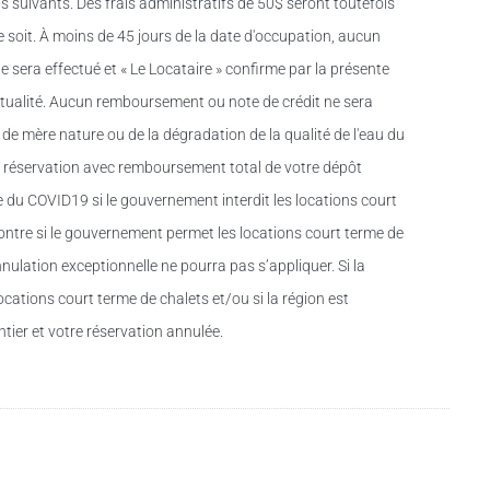
s suivants. Des frais administratifs de 50$ seront toutefois
 soit. À moins de 45 jours de la date d'occupation, aucun
 sera effectué et « Le Locataire » confirme par la présente
ntualité. Aucun remboursement ou note de crédit ne sera
e mère nature ou de la dégradation de la qualité de l'eau du
re réservation avec remboursement total de votre dépôt
e du COVID19 si le gouvernement interdit les locations court
contre si le gouvernement permet les locations court terme de
nnulation exceptionnelle ne pourra pas s’appliquer. Si la
ocations court terme de chalets et/ou si la région est
tier et votre réservation annulée.