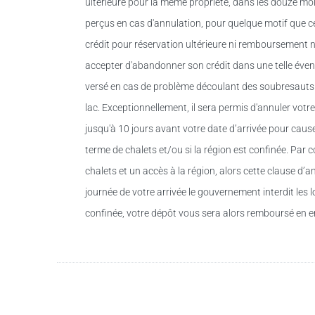
ultérieure pour la même propriété, dans les douze moi
perçus en cas d'annulation, pour quelque motif que ce
crédit pour réservation ultérieure ni remboursement ne
accepter d'abandonner son crédit dans une telle éve
versé en cas de problème découlant des soubresauts d
lac. Exceptionnellement, il sera permis d'annuler vot
jusqu'à 10 jours avant votre date d’arrivée pour caus
terme de chalets et/ou si la région est confinée. Par 
chalets et un accès à la région, alors cette clause d’a
journée de votre arrivée le gouvernement interdit les l
confinée, votre dépôt vous sera alors remboursé en en