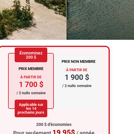
Économisez
200 $
PRIX NON MEMBRE
PRIX MEMBRE
À PARTIR DE
1 900 $
À PARTIR DE
1 700 $
/ 2 nuits semaine
/ 2 nuits semaine
Applicable sur
les 14
prochains jours
200 $ d’économies
19,95$
Pour seulement
/ année