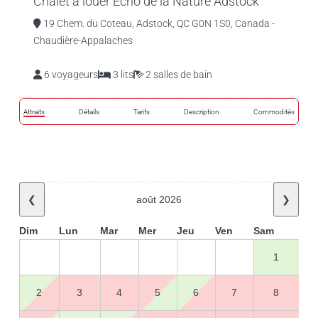
Chalet à louer Écho de la Nature Adstock
19 Chem. du Coteau, Adstock, QC G0N 1S0, Canada -
Chaudière-Appalaches
6 voyageurs
3 lits
2 salles de bain
Attraits
Détails
Tarifs
Description
Commodités
❮
août 2026
❯
Dim
Lun
Mar
Mer
Jeu
Ven
Sam
1
2
3
4
5
6
7
8