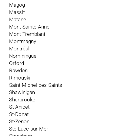
Magog
Massif
Matane
Mont-Sainte-Anne
Mont-Tremblant
Montmagny
Montréal
Nominingue
Orford
Rawdon
Rimouski
Saint-Michel-des-Saints
Shawinigan
Sherbrooke
St-Anicet
St-Donat
St-Zénon
Ste-Luce-sur-Mer