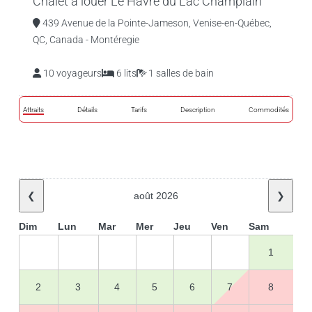
Chalet à louer Le Havre du Lac Champlain
439 Avenue de la Pointe-Jameson, Venise-en-Québec,
QC, Canada - Montéregie
10 voyageurs
6 lits
1 salles de bain
Attraits
Détails
Tarifs
Description
Commodités
❮
août 2026
❯
Dim
Lun
Mar
Mer
Jeu
Ven
Sam
1
2
3
4
5
6
7
8