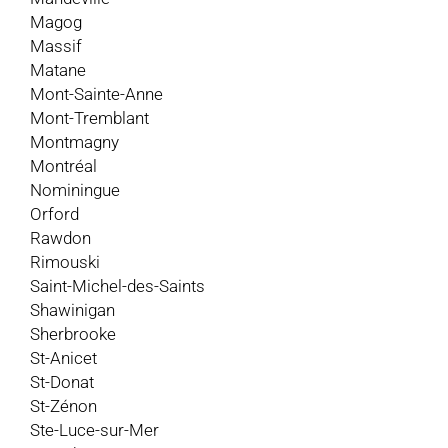
Magog
Massif
Matane
Mont-Sainte-Anne
Mont-Tremblant
Montmagny
Montréal
Nominingue
Orford
Rawdon
Rimouski
Saint-Michel-des-Saints
Shawinigan
Sherbrooke
St-Anicet
St-Donat
St-Zénon
Ste-Luce-sur-Mer