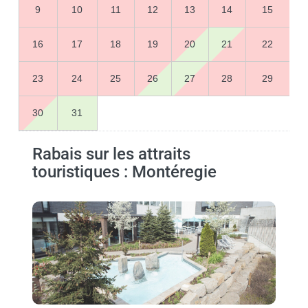
9
10
11
12
13
14
15
16
17
18
19
20
21
22
23
24
25
26
27
28
29
30
31
Rabais sur les attraits
touristiques : Montéregie