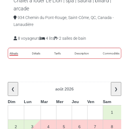
Chalet à louer Le Lion | spa | sauna | billard |
arcade
934 Chemin du Pont-Rouge, Saint-Côme, QC, Canada -
Lanaudière
8 voyageurs
4 lits
2 salles de bain
Attraits
Détails
Tarifs
Description
Commodités
❮
août 2026
❯
Dim
Lun
Mar
Mer
Jeu
Ven
Sam
1
2
3
4
5
6
7
8