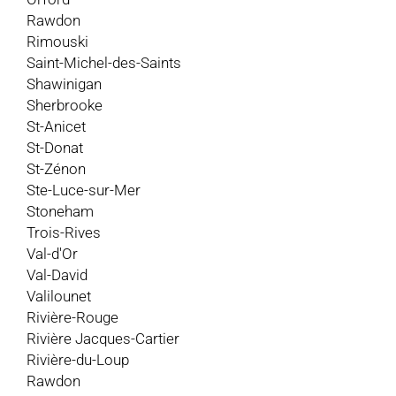
Rawdon
Rimouski
Saint-Michel-des-Saints
Shawinigan
Sherbrooke
St-Anicet
St-Donat
St-Zénon
Ste-Luce-sur-Mer
Stoneham
Trois-Rives
Val-d'Or
Val-David
Valilounet
Rivière-Rouge
Rivière Jacques-Cartier
Rivière-du-Loup
Rawdon