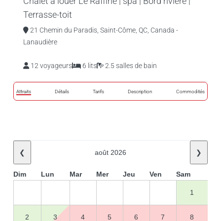
Chalet à louer Le Raffiné | spa | Bord rivière |
Terrasse-toit
21 Chemin du Paradis, Saint-Côme, QC, Canada -
Lanaudière
12 voyageurs
6 lits
2.5 salles de bain
Attraits
Détails
Tarifs
Description
Commodités
❮
août 2026
❯
Dim
Lun
Mar
Mer
Jeu
Ven
Sam
1
2
3
4
5
6
7
8