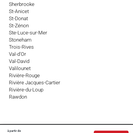
Sherbrooke
St-Anicet
St-Donat
St-Zénon
Ste-Luce-sur-Mer
Stoneham
Trois-Rives
Val-d'Or
Val-David
Valilounet
Rivière-Rouge
Rivière Jacques-Cartier
Rivière-du-Loup
Rawdon
© 2020 - 2026 - Chalet à Rabais Inc. - Tous droits réservés
à partir de