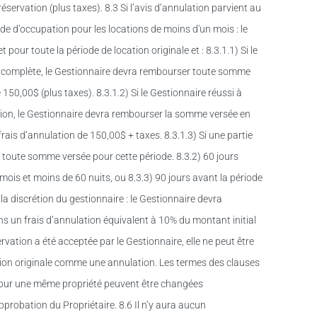
éservation (plus taxes). 8.3 Si l’avis d’annulation parvient au
de d’occupation pour les locations de moins d'un mois : le
 pour toute la période de location originale et : 8.3.1.1) Si le
ode complète, le Gestionnaire devra rembourser toute somme
150,00$ (plus taxes). 8.3.1.2) Si le Gestionnaire réussi à
cation, le Gestionnaire devra rembourser la somme versée en
rais d’annulation de 150,00$ + taxes. 8.3.1.3) Si une partie
ra toute somme versée pour cette période. 8.3.2) 60 jours
mois et moins de 60 nuits, ou 8.3.3) 90 jours avant la période
la discrétion du gestionnaire : le Gestionnaire devra
 un frais d’annulation équivalent à 10% du montant initial
ervation a été acceptée par le Gestionnaire, elle ne peut être
ation originale comme une annulation. Les termes des clauses
n pour une même propriété peuvent être changées
’approbation du Propriétaire. 8.6 Il n’y aura aucun